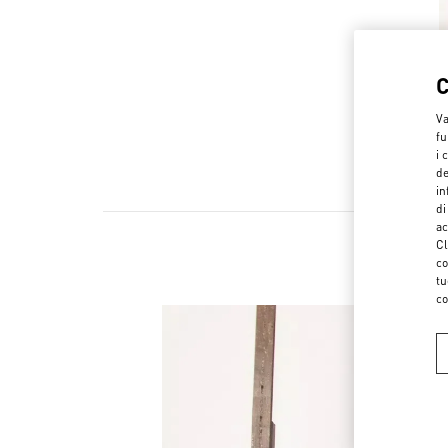
Va
fu
i 
de
in
di
ac
Cl
co
tu
co