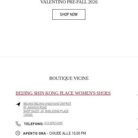
VALENTINO PRE-FALL 2026
SHOP NOW
Link Opens in New Tab
BOUTIQUE VICINE
BEIJING SHIN KONG PLACE WOMEN'S SHOES
BEIJING
BEIJING
CHAOYANG DISTRICT
87 JIANGUO ROAD
SHOP D4037, 4F, SHIN KONG PLACE
100026
PHONE
TELEFONO:
010 6592 4089
APERTO ORA
- CHIUDE ALLE
10:00 PM