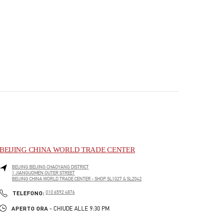
BEIJING CHINA WORLD TRADE CENTER
BEIJING
BEIJING
CHAOYANG DISTRICT
1 JIANGUOMEN OUTER STREET
BEIJING CHINA WORLD TRADE CENTER - SHOP SL1027 & SL2042
PHONE
TELEFONO:
010 6592 4876
APERTO ORA
- CHIUDE ALLE
9:30 PM