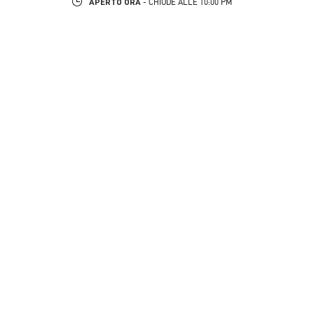
APERTO ORA
- CHIUDE ALLE
10:00 PM