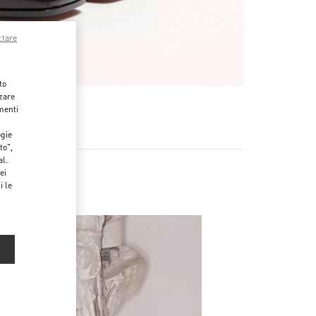
ttare
to
zzare
menti
ogie
to",
al.
ei
i le