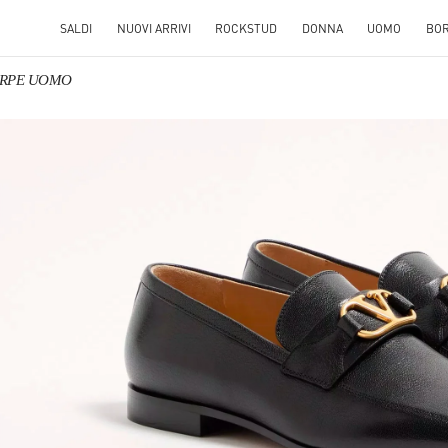
SALDI
NUOVI ARRIVI
ROCKSTUD
DONNA
UOMO
BO
CARPE UOMO
S IN NEW TAB
Link O