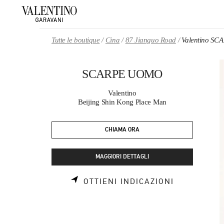
Skip to content
Return to Nav
Tutte le boutique
Cina
87 Jianguo Road
Valentino S
SCARPE UOMO
Valentino
Beijing Shin Kong Place Man
CHIAMA ORA
MAGGIORI DETTAGLI
LINK OPEN
OTTIENI INDICAZIONI