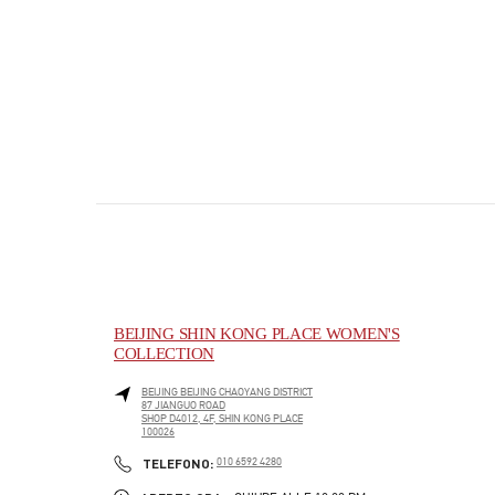
BEIJING SHIN KONG PLACE WOMEN'S
COLLECTION
BEIJING
BEIJING
CHAOYANG DISTRICT
87 JIANGUO ROAD
SHOP D4012, 4F, SHIN KONG PLACE
100026
PHONE
TELEFONO:
010 6592 4280