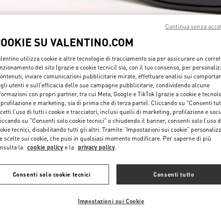
Continua senza acce
COOKIE SU VALENTINO.COM
lentino utilizza cookie e altre tecnologie di tracciamento sia per assicurare un corret
nzionamento del sito (grazie a cookie tecnici) sia, con il tuo consenso, per personali
SCOPRI DI PIÙ
contenuti, inviare comunicazioni pubblicitarie mirate, effettuare analisi sui comporta
gli utenti e sull’efficacia delle sue campagne pubblicitarie, condividendo alcune
formazioni con propri partner, tra cui Meta, Google e TikTok (grazie a cookie e tecnol
 profilazione e marketing, sia di prima che di terza parte). Cliccando su "Consenti tut
cetti l’uso di tutti i cookie e tracciatori, inclusi quelli di marketing, profilazione e soci
iccando su "Consenti solo cookie tecnici" o chiudendo il banner, consenti solo l’uso d
okie tecnici, disabilitando tutti gli altri. Tramite “Impostazioni sui cookie” personalizz
NUOVI ARRIVI
e scelte sui cookie, che puoi in qualsiasi momento modificare. Per saperne di più
nsulta la
cookie policy
e la
privacy policy
.
Consenti solo cookie tecnici
Consenti tutto
Impostazioni sui Cookie