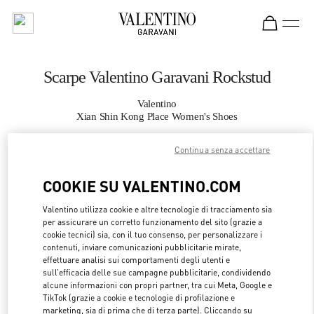
Skip to content
Return to Nav
Scarpe Valentino Garavani Rockstud
Valentino
Xian Shin Kong Place Women's Shoes
Continua senza accettare
CHIAMA ORA
COOKIE SU VALENTINO.COM
MAGGIORI DETTAGLI
Valentino utilizza cookie e altre tecnologie di tracciamento sia
per assicurare un corretto funzionamento del sito (grazie a
LINK OPENS 
OTTIENI INDICAZIONI
cookie tecnici) sia, con il tuo consenso, per personalizzare i
contenuti, inviare comunicazioni pubblicitarie mirate,
effettuare analisi sui comportamenti degli utenti e
sull’efficacia delle sue campagne pubblicitarie, condividendo
alcune informazioni con propri partner, tra cui Meta, Google e
TikTok (grazie a cookie e tecnologie di profilazione e
marketing, sia di prima che di terza parte). Cliccando su