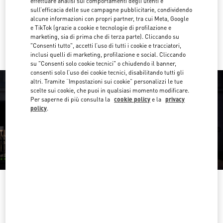
effettuare analisi sui comportamenti degli utenti e
Ottieni indicazioni
Link Opens in New Tab
sull’efficacia delle sue campagne pubblicitarie, condividendo
alcune informazioni con propri partner, tra cui Meta, Google
e TikTok (grazie a cookie e tecnologie di profilazione e
Ride there with Uber
marketing, sia di prima che di terza parte). Cliccando su
"Consenti tutto", accetti l’uso di tutti i cookie e tracciatori,
inclusi quelli di marketing, profilazione e social. Cliccando
su "Consenti solo cookie tecnici" o chiudendo il banner,
consenti solo l’uso dei cookie tecnici, disabilitando tutti gli
altri. Tramite “Impostazioni sui cookie” personalizzi le tue
scelte sui cookie, che puoi in qualsiasi momento modificare.
Per saperne di più consulta la
cookie policy
e la
privacy
policy
.
ORARIO DI APERTURA
Giorno della settimana
Orario d'apertura
Domenica
10:30 AM
-
8:30 PM
Lunedì
10:30 AM
-
8:00 PM