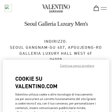
Skip to content
Return to Nav
Seoul Galleria Luxury Men's
INDIRIZZO:
SEOUL
GANGNAM-GU
407, APGUJEONG-RO
GALLERIA LUXURY HALL WEST 4F
06009
Continua senza accettare
Aperto ora
- Chiude alle
8:00 PM
COOKIE SU
VALENTINO.COM
APPUNTAMENTO IN BOUTIQUE
Valentino utilizza cookie e altre tecnologie di tracciamento
sia per assicurare un corretto funzionamento del sito (grazie
02-6905-3610
a cookie tecnici) sia, con il tuo consenso, per personalizzare i
contenuti, inviare comunicazioni pubblicitarie mirate,