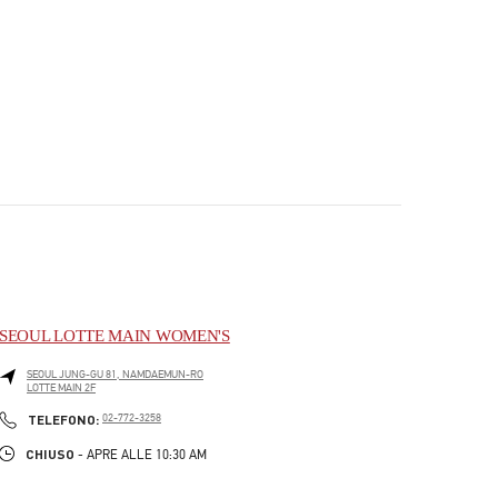
SEOUL LOTTE MAIN WOMEN'S
SEOUL
JUNG-GU
81, NAMDAEMUN-RO
LOTTE MAIN 2F
PHONE
TELEFONO:
02-772-3258
CHIUSO
- APRE ALLE
10:30 AM