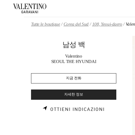
Skip to content
Return to Nav
Tutte le boutique
Corea del Sud
108, Yeoui-daero
Vale
남성 백
Valentino
SEOUL THE HYUNDAI
지금 전화
자세한 정보
LINK OPEN
OTTIENI INDICAZIONI