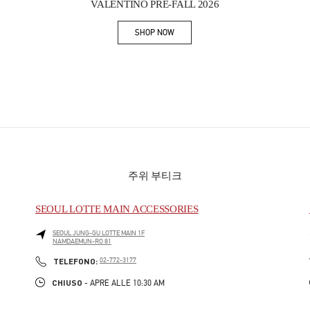
VALENTINO PRE-FALL 2026
SHOP NOW
Link Opens in New Tab
주위 부티크
SEOUL LOTTE MAIN ACCESSORIES
SEOUL
JUNG-GU
LOTTE MAIN 1F
NAMDAEMUN-RO 81
PHONE
TELEFONO:
02-772-3177
CHIUSO
- APRE ALLE
10:30 AM