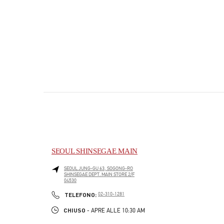
SEOUL SHINSEGAE MAIN
SEOUL
JUNG-GU
63, SOGONG-RO
SHINSEGAE DEPT. MAIN STORE 2/F
04530
PHONE
TELEFONO:
02-310-1281
CHIUSO
- APRE ALLE
10:30 AM