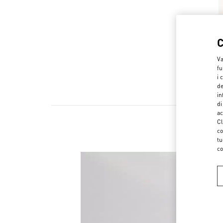
Va
fu
i 
de
in
di
ac
Cl
co
tu
co