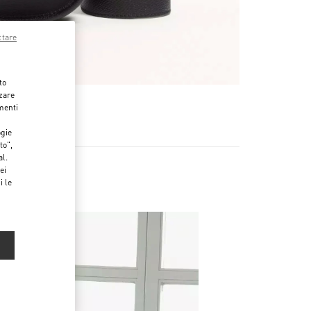
ttare
to
zzare
menti
ogie
to",
al.
ei
i le