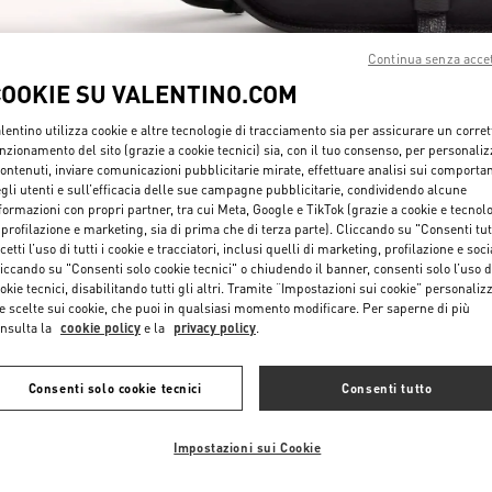
Continua senza acce
COOKIE SU VALENTINO.COM
lentino utilizza cookie e altre tecnologie di tracciamento sia per assicurare un corret
nzionamento del sito (grazie a cookie tecnici) sia, con il tuo consenso, per personali
자세히 보기
contenuti, inviare comunicazioni pubblicitarie mirate, effettuare analisi sui comporta
gli utenti e sull’efficacia delle sue campagne pubblicitarie, condividendo alcune
formazioni con propri partner, tra cui Meta, Google e TikTok (grazie a cookie e tecnol
 profilazione e marketing, sia di prima che di terza parte). Cliccando su "Consenti tut
cetti l’uso di tutti i cookie e tracciatori, inclusi quelli di marketing, profilazione e soci
iccando su "Consenti solo cookie tecnici" o chiudendo il banner, consenti solo l’uso d
okie tecnici, disabilitando tutti gli altri. Tramite “Impostazioni sui cookie” personalizz
NUOVI ARRIVI
e scelte sui cookie, che puoi in qualsiasi momento modificare. Per saperne di più
nsulta la
cookie policy
e la
privacy policy
.
Consenti solo cookie tecnici
Consenti tutto
Impostazioni sui Cookie