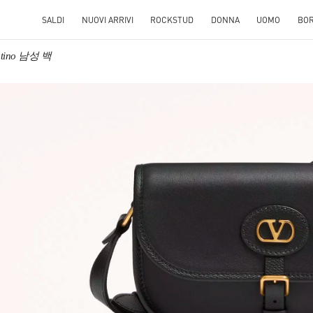
SALDI
NUOVI ARRIVI
ROCKSTUD
DONNA
UOMO
BO
ntino 남성 백
S IN NEW TAB
Link O