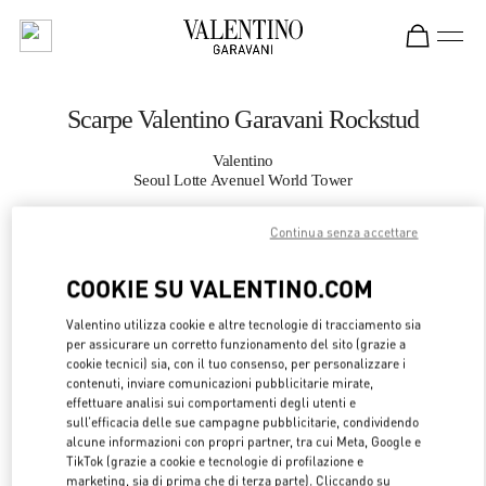
Skip to content
Return to Nav
Scarpe Valentino Garavani Rockstud
Valentino
Seoul Lotte Avenuel World Tower
Continua senza accettare
CHIAMA ORA
COOKIE SU VALENTINO.COM
MAGGIORI DETTAGLI
Valentino utilizza cookie e altre tecnologie di tracciamento sia
per assicurare un corretto funzionamento del sito (grazie a
LINK OPENS 
OTTIENI INDICAZIONI
cookie tecnici) sia, con il tuo consenso, per personalizzare i
contenuti, inviare comunicazioni pubblicitarie mirate,
effettuare analisi sui comportamenti degli utenti e
sull’efficacia delle sue campagne pubblicitarie, condividendo
alcune informazioni con propri partner, tra cui Meta, Google e
TikTok (grazie a cookie e tecnologie di profilazione e
marketing, sia di prima che di terza parte). Cliccando su