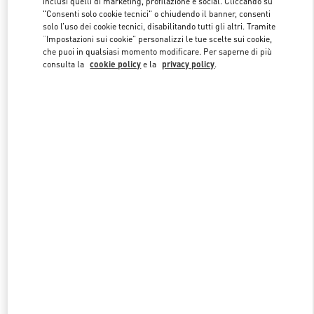
inclusi quelli di marketing, profilazione e social. Cliccando su
"Consenti solo cookie tecnici" o chiudendo il banner, consenti
solo l’uso dei cookie tecnici, disabilitando tutti gli altri. Tramite
“Impostazioni sui cookie” personalizzi le tue scelte sui cookie,
Link Opens in New Tab
che puoi in qualsiasi momento modificare. Per saperne di più
consulta la
cookie policy
e la
privacy policy
.
자세히 보기
신제품