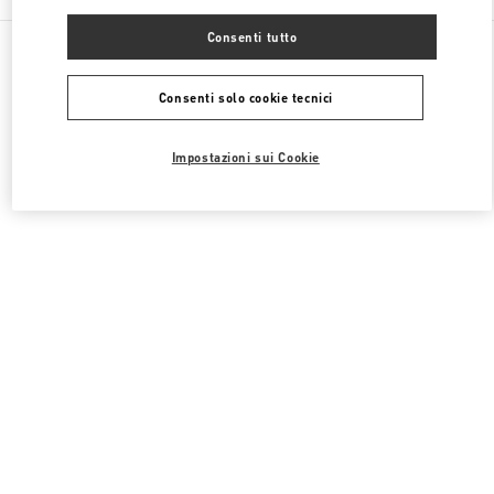
Consenti tutto
Tutte le boutique
Corea del Sud
160, Dongtanyeok-ro
Valentino 남성 백
Consenti solo cookie tecnici
Impostazioni sui Cookie