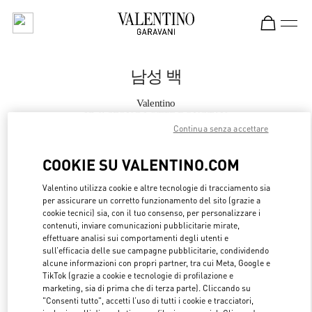
Skip to content
Return to Nav
남성 백
Valentino
HWASEONG LOTTE DONGTAN
Continua senza accettare
지금 전화
COOKIE SU VALENTINO.COM
Valentino utilizza cookie e altre tecnologie di tracciamento sia
자세한 정보
per assicurare un corretto funzionamento del sito (grazie a
cookie tecnici) sia, con il tuo consenso, per personalizzare i
LINK OPENS 
OTTIENI INDICAZIONI
contenuti, inviare comunicazioni pubblicitarie mirate,
effettuare analisi sui comportamenti degli utenti e
sull’efficacia delle sue campagne pubblicitarie, condividendo
alcune informazioni con propri partner, tra cui Meta, Google e
TikTok (grazie a cookie e tecnologie di profilazione e
marketing, sia di prima che di terza parte). Cliccando su
"Consenti tutto", accetti l’uso di tutti i cookie e tracciatori,