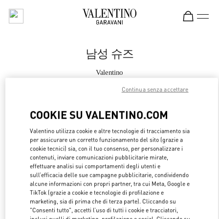
Skip to content
Return to Nav
남성 슈즈
Valentino
Seoul Lotte Main Men's
Continua senza accettare
지금 전화
COOKIE SU VALENTINO.COM
Valentino utilizza cookie e altre tecnologie di tracciamento sia
자세한 정보
per assicurare un corretto funzionamento del sito (grazie a
cookie tecnici) sia, con il tuo consenso, per personalizzare i
LINK OPENS 
contenuti, inviare comunicazioni pubblicitarie mirate,
OTTIENI INDICAZIONI
effettuare analisi sui comportamenti degli utenti e
sull’efficacia delle sue campagne pubblicitarie, condividendo
alcune informazioni con propri partner, tra cui Meta, Google e
TikTok (grazie a cookie e tecnologie di profilazione e
marketing, sia di prima che di terza parte). Cliccando su
"Consenti tutto", accetti l’uso di tutti i cookie e tracciatori,
inclusi quelli di marketing, profilazione e social. Cliccando su