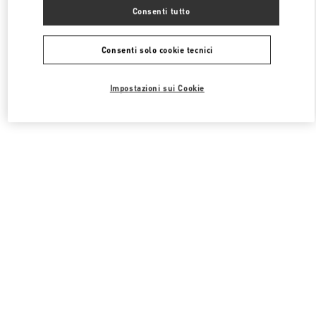
Tutte le boutique
Corea del Sud
1, SOGONG DONG
Consenti tutto
Valentino 남성 슈즈
Consenti solo cookie tecnici
Impostazioni sui Cookie