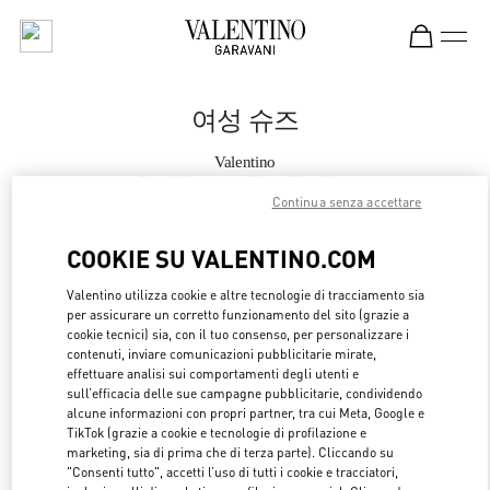
Skip to content
Return to Nav
여성 슈즈
Valentino
Seoul Shinsegae Boon The Shop
Continua senza accettare
지금 전화
COOKIE SU VALENTINO.COM
Valentino utilizza cookie e altre tecnologie di tracciamento sia
자세한 정보
per assicurare un corretto funzionamento del sito (grazie a
cookie tecnici) sia, con il tuo consenso, per personalizzare i
LINK OPENS 
OTTIENI INDICAZIONI
contenuti, inviare comunicazioni pubblicitarie mirate,
effettuare analisi sui comportamenti degli utenti e
sull’efficacia delle sue campagne pubblicitarie, condividendo
alcune informazioni con propri partner, tra cui Meta, Google e
TikTok (grazie a cookie e tecnologie di profilazione e
marketing, sia di prima che di terza parte). Cliccando su
"Consenti tutto", accetti l’uso di tutti i cookie e tracciatori,