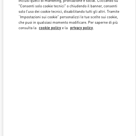
inclusi quelli di marketing, profilazione e social. Cliccando su
"Consenti solo cookie tecnici" o chiudendo il banner, consenti
solo l’uso dei cookie tecnici, disabilitando tutti gli altri. Tramite
“Impostazioni sui cookie” personalizzi le tue scelte sui cookie,
Link Opens in New Tab
che puoi in qualsiasi momento modificare. Per saperne di più
consulta la
cookie policy
e la
privacy policy
.
자세히 보기
NUOVI ARRIVI