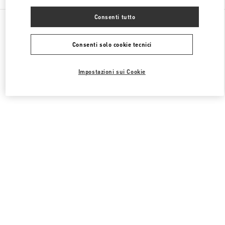
Consenti tutto
Tutte le boutique
Corea del Sud
21 Apgujeong-ro 60-gil
Valentino 여성 슈즈
Consenti solo cookie tecnici
Impostazioni sui Cookie