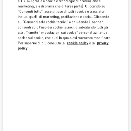
e TikTok (grazie a cookie e tecnologie di profilazione e
facendo clic sugli elenchi dei paesi.
marketing, sia di prima che di terza parte). Cliccando su
"Consenti tutto", accetti l’uso di tutti i cookie e tracciatori,
Cerca
inclusi quelli di marketing, profilazione e social. Cliccando
Città, Stato/Provincia, CAP o Città e Nazione
su "Consenti solo cookie tecnici" o chiudendo il banner,
EMIRATI ARABI UNITI
consenti solo l’uso dei cookie tecnici, disabilitando tutti gli
altri. Tramite “Impostazioni sui cookie” personalizzi le tue
scelte sui cookie, che puoi in qualsiasi momento modificare.
Per saperne di più consulta la
cookie policy
e la
privacy
ABU DHABI THE GALLERIA
policy
.
AL FALAH ST
THE GALLERIA ON AL MARYAH ISLAND – GROUND FLOOR
ABU DHABI
LINK OPENS IN NEW TAB
PHONE
TELEFONO:
02 674 3031
APERTO ORA
- CHIUDE ALLE
12:00 AM
ABU DHABI YAS MALL
TRYANO
YAS MALL, GROUND FLOOR - UNIT GF-03
ABU DHABI
LINK OPENS IN NEW TAB
PHONE
TELEFONO:
02 205 4609