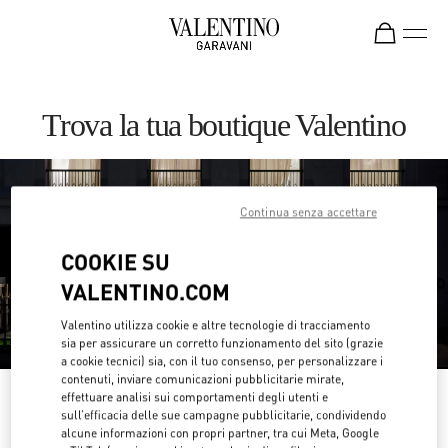
Skip to content
Return to Nav
Trova la tua boutique Valentino
Continua senza accettare
COOKIE SU
VALENTINO.COM
Valentino utilizza cookie e altre tecnologie di tracciamento
sia per assicurare un corretto funzionamento del sito (grazie
a cookie tecnici) sia, con il tuo consenso, per personalizzare i
contenuti, inviare comunicazioni pubblicitarie mirate,
effettuare analisi sui comportamenti degli utenti e
Cerca per paese/regione
sull’efficacia delle sue campagne pubblicitarie, condividendo
alcune informazioni con propri partner, tra cui Meta, Google
Scopri le nostre boutique effettuando una ricerca per paese/regione o