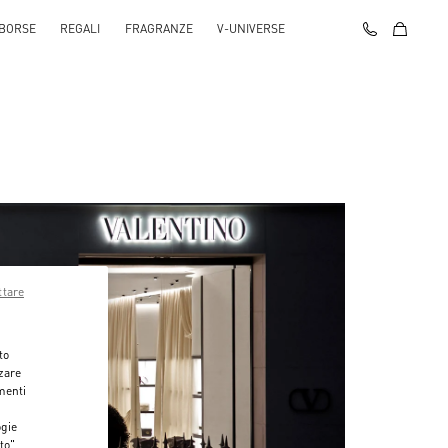
BORSE
REGALI
FRAGRANZE
V-UNIVERSE
ttare
to
zzare
menti
ogie
to",