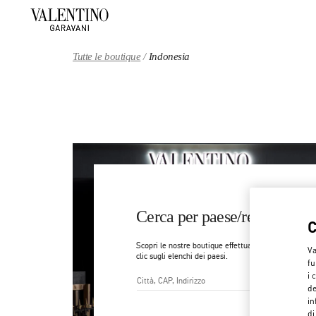
Skip to content
Return to Nav
Tutte le boutique
Indonesia
Cerca per paese/regione
Scopri le nostre boutique effettuando una ricerca p
Va
clic sugli elenchi dei paesi.
fu
i 
de
Città, Stato/Provincia, CAP o 
in
di