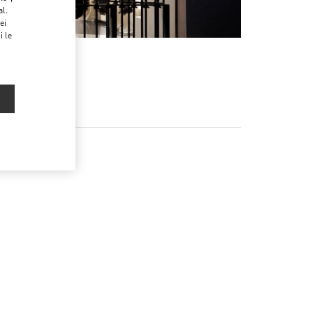
al.
ei
i le