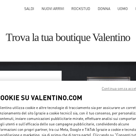
SALDI
NUOVI ARRIVI
ROCKSTUD
DONNA
UOMO
Trova la tua boutique Valentino
Continua senza acce
COOKIE SU VALENTINO.COM
er paese/regione o facendo
lentino utilizza cookie e altre tecnologie di tracciamento sia per assicurare un corret
nzionamento del sito (grazie a cookie tecnici) sia, con il tuo consenso, per personali
contenuti, inviare comunicazioni pubblicitarie mirate, effettuare analisi sui comporta
Cerca
gli utenti e sull’efficacia delle sue campagne pubblicitarie, condividendo alcune
Città e Nazione
formazioni con propri partner, tra cui Meta, Google e TikTok (grazie a cookie e tecnol
 profilazione e marketing, sia di prima che di terza parte). Cliccando su "Consenti tut