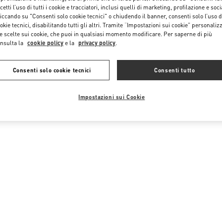
cetti l’uso di tutti i cookie e tracciatori, inclusi quelli di marketing, profilazione e soci
iccando su "Consenti solo cookie tecnici" o chiudendo il banner, consenti solo l’uso d
okie tecnici, disabilitando tutti gli altri. Tramite “Impostazioni sui cookie” personalizz
e scelte sui cookie, che puoi in qualsiasi momento modificare. Per saperne di più
nsulta la
cookie policy
e la
privacy policy
.
Consenti solo cookie tecnici
Consenti tutto
Impostazioni sui Cookie