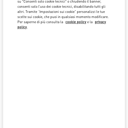
su "Consenti solo cookie tecnici" o chiudendo il banner,
facendo clic sugli elenchi dei paesi.
consenti solo l’uso dei cookie tecnici, disabilitando tutti gli
altri. Tramite “Impostazioni sui cookie” personalizzi le tue
Cerca
Città, Stato/Provincia, CAP o Città e Nazione
scelte sui cookie, che puoi in qualsiasi momento modificare.
THAILANDIA
Per saperne di più consulta la
cookie policy
e la
privacy
policy
.
BANGKOK EMQUARTIER
693, 695 SUKHUMVIT ROAD, KLONG TON NUA SUB-DISTRICT
EMQUARTIER, UNIT NO. MA05, MA06 M FLOOR BUILDING A
WATTHANA
10110
BANGKOK
LINK OPENS IN NEW TAB
PHONE
TELEFONO:
02 003 6111
APERTO ORA
- CHIUDE ALLE
9:00 PM
BANGKOK SIAM PARAGON
UNIT NO. LH04, M FLOOR, SIAM PARAGON
NO. 991/1, RAMA 1 ROAD
PATHUMWAN
10330
BANGKOK
LINK OPENS IN NEW TAB