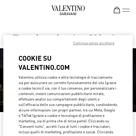
Skip to content
Return to Nav
Trova la tua boutique Valentino
Continua senza accettare
COOKIE SU
VALENTINO.COM
Valentino utilizza cookie e altre tecnologie di tracciamento
sia per assicurare un corretto funzionamento del sito (grazie
a cookie tecnici) sia, con il tuo consenso, per personalizzare i
contenuti, inviare comunicazioni pubblicitarie mirate,
effettuare analisi sui comportamenti degli utenti e
sull’efficacia delle sue campagne pubblicitarie, condividendo
alcune informazioni con propri partner, tra cui Meta, Google
e TikTok (grazie a cookie e tecnologie di profilazione e
Cerca per paese/regione
marketing, sia di prima che di terza parte). Cliccando su
"Consenti tutto", accetti l’uso di tutti i cookie e tracciatori,
inclusi quelli di marketing, profilazione e social. Cliccando
Scopri le nostre boutique effettuando una ricerca per paese/regione o