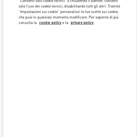
"Consenti solo cookie tecnici" o chiudendo il banner, consenti
Link Opens in New Tab
solo l’uso dei cookie tecnici, disabilitando tutti gli altri. Tramite
“Impostazioni sui cookie” personalizzi le tue scelte sui cookie,
che puoi in qualsiasi momento modificare. Per saperne di più
consulta la
cookie policy
e la
privacy policy
.
SCOPRI DI PIÙ
NUOVI ARRIVI