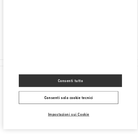
INDIRIZZO
40 BOULEVARD HAUSSMANN
GALERIES LAFAYETTE MEN - GROUND FLOOR
75009
PARIS
Chiuso
01 44 71 06 15
Tutte le boutique
Consenti tutto
Consenti solo cookie tecnici
Impostazioni sui Cookie