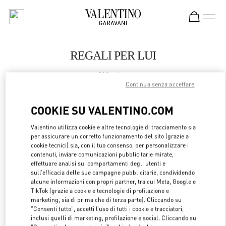
Skip to content
Return to Nav
REGALI PER LUI
Valentino
Paris Galeries Lafayette Men's Bags
Continua senza accettare
COOKIE SU VALENTINO.COM
CHIAMA ORA
Valentino utilizza cookie e altre tecnologie di tracciamento sia
LINK OPENS 
OTTIENI INDICAZIONI
per assicurare un corretto funzionamento del sito (grazie a
cookie tecnici) sia, con il tuo consenso, per personalizzare i
contenuti, inviare comunicazioni pubblicitarie mirate,
effettuare analisi sui comportamenti degli utenti e
sull’efficacia delle sue campagne pubblicitarie, condividendo
alcune informazioni con propri partner, tra cui Meta, Google e
TikTok (grazie a cookie e tecnologie di profilazione e
marketing, sia di prima che di terza parte). Cliccando su
"Consenti tutto", accetti l’uso di tutti i cookie e tracciatori,
inclusi quelli di marketing, profilazione e social. Cliccando su