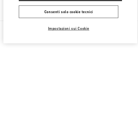
Trova altre boutique
Consenti solo cookie tecnici
Tutte le boutique
Francia
40 Boulevard Haussmann
Impostazioni sui Cookie
Valentino REGALI PER LEI