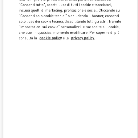
"Consenti tutto", accetti l’uso di tutti i cookie e tracciatori,
inclusi quelli di marketing, profilazione e social. Cliccando su
"Consenti solo cookie tecnici" o chiudendo il banner, consenti
Link Opens in New Tab
solo l’uso dei cookie tecnici, disabilitando tutti gli altri. Tramite
“Impostazioni sui cookie” personalizzi le tue scelte sui cookie,
che puoi in qualsiasi momento modificare. Per saperne di più
consulta la
cookie policy
e la
privacy policy
.
SCOPRI DI PIÙ
NUOVI ARRIVI