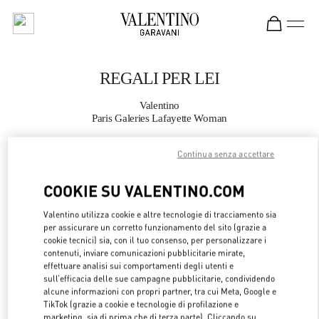
Skip to content
Return to Nav
REGALI PER LEI
Valentino
Paris Galeries Lafayette Woman
Continua senza accettare
CHIAMA ORA
COOKIE SU VALENTINO.COM
MAGGIORI DETTAGLI
Valentino utilizza cookie e altre tecnologie di tracciamento sia
per assicurare un corretto funzionamento del sito (grazie a
LINK OPENS 
OTTIENI INDICAZIONI
cookie tecnici) sia, con il tuo consenso, per personalizzare i
contenuti, inviare comunicazioni pubblicitarie mirate,
effettuare analisi sui comportamenti degli utenti e
sull’efficacia delle sue campagne pubblicitarie, condividendo
alcune informazioni con propri partner, tra cui Meta, Google e
TikTok (grazie a cookie e tecnologie di profilazione e
marketing, sia di prima che di terza parte). Cliccando su