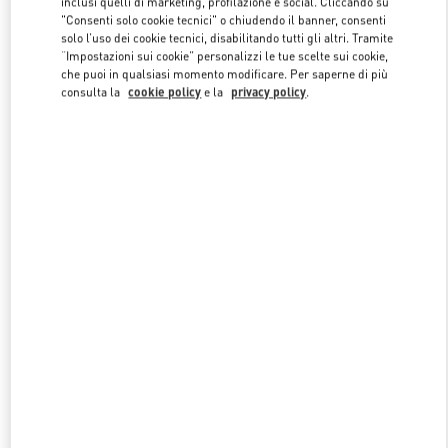
inclusi quelli di marketing, profilazione e social. Cliccando su
"Consenti solo cookie tecnici" o chiudendo il banner, consenti
solo l’uso dei cookie tecnici, disabilitando tutti gli altri. Tramite
“Impostazioni sui cookie” personalizzi le tue scelte sui cookie,
Link Opens in New Tab
che puoi in qualsiasi momento modificare. Per saperne di più
consulta la
cookie policy
e la
privacy policy
.
DISCOVER MORE
NUOVI ARRIVI