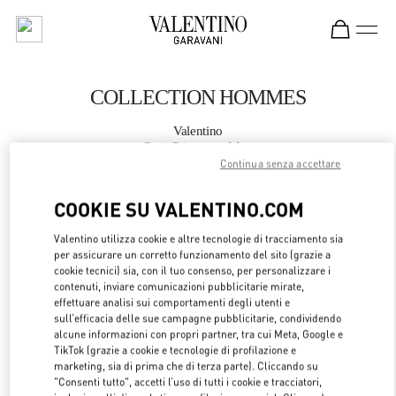
Skip to content
Return to Nav
COLLECTION HOMMES
Valentino
Paris Printemps Man
Continua senza accettare
APPELLE MAINTENANT
COOKIE SU VALENTINO.COM
Valentino utilizza cookie e altre tecnologie di tracciamento sia
PLUS DE DÉTAILS
per assicurare un corretto funzionamento del sito (grazie a
cookie tecnici) sia, con il tuo consenso, per personalizzare i
LINK OPENS 
OTTIENI INDICAZIONI
contenuti, inviare comunicazioni pubblicitarie mirate,
effettuare analisi sui comportamenti degli utenti e
sull’efficacia delle sue campagne pubblicitarie, condividendo
alcune informazioni con propri partner, tra cui Meta, Google e
TikTok (grazie a cookie e tecnologie di profilazione e
marketing, sia di prima che di terza parte). Cliccando su
"Consenti tutto", accetti l’uso di tutti i cookie e tracciatori,