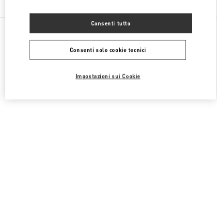
Consenti tutto
Tutte le boutique
Francia
64 Boulevard Haussmann
Valentino COLLECTION HOMMES
Consenti solo cookie tecnici
Impostazioni sui Cookie