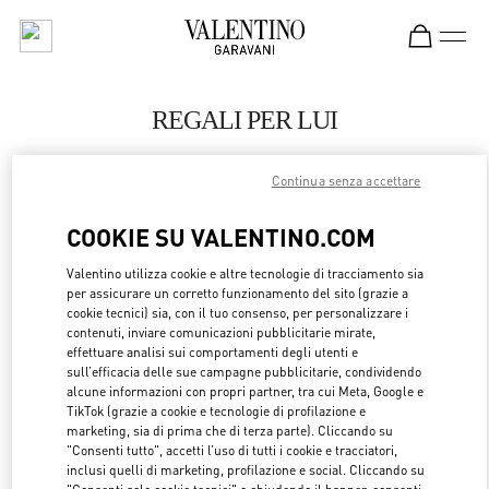
Skip to content
Return to Nav
REGALI PER LUI
Valentino
Continua senza accettare
Berlin KaDeWe Men
COOKIE SU VALENTINO.COM
CHIAMA ORA
Valentino utilizza cookie e altre tecnologie di tracciamento sia
LINK OPENS 
per assicurare un corretto funzionamento del sito (grazie a
OTTIENI INDICAZIONI
cookie tecnici) sia, con il tuo consenso, per personalizzare i
contenuti, inviare comunicazioni pubblicitarie mirate,
effettuare analisi sui comportamenti degli utenti e
sull’efficacia delle sue campagne pubblicitarie, condividendo
alcune informazioni con propri partner, tra cui Meta, Google e
TikTok (grazie a cookie e tecnologie di profilazione e
marketing, sia di prima che di terza parte). Cliccando su
"Consenti tutto", accetti l’uso di tutti i cookie e tracciatori,
inclusi quelli di marketing, profilazione e social. Cliccando su