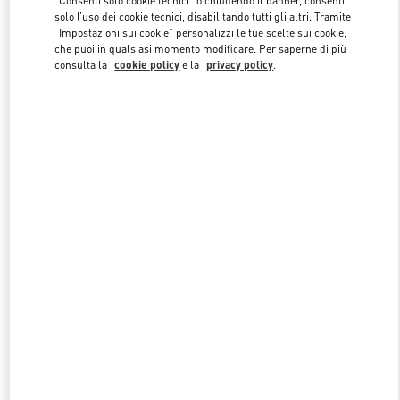
"Consenti solo cookie tecnici" o chiudendo il banner, consenti
Link Opens in New Tab
solo l’uso dei cookie tecnici, disabilitando tutti gli altri. Tramite
“Impostazioni sui cookie” personalizzi le tue scelte sui cookie,
che puoi in qualsiasi momento modificare. Per saperne di più
consulta la
cookie policy
e la
privacy policy
.
SCOPRI DI PIÙ
NUOVI ARRIVI