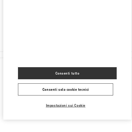
TAUENTZIENSTRASSE 21-24
BERLIN KADEWE - 1ST FLOOR
10789
BERLIN
Chiuso
- Apre alle
10:00 AM
030 21016123
Tutte le boutique
Consenti tutto
Consenti solo cookie tecnici
Impostazioni sui Cookie