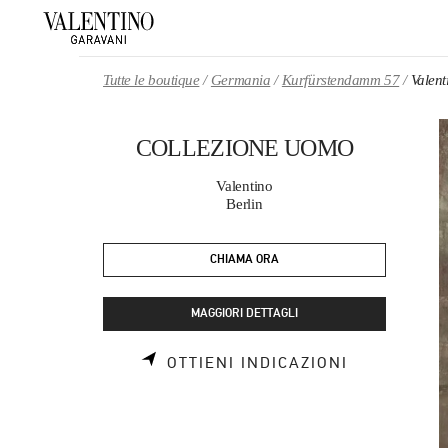
Skip to content
Return to Nav
Tutte le boutique
Germania
Kurfürstendamm 57
Vale
COLLEZIONE UOMO
Valentino
Berlin
CHIAMA ORA
MAGGIORI DETTAGLI
LINK OPEN
OTTIENI INDICAZIONI