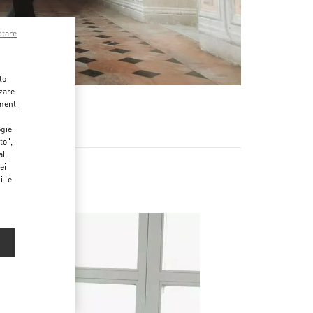
ttare
to
zzare
menti
ogie
to",
al.
ei
i le