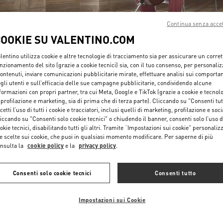
Continua senza acce
COOKIE SU VALENTINO.COM
lentino utilizza cookie e altre tecnologie di tracciamento sia per assicurare un corret
nzionamento del sito (grazie a cookie tecnici) sia, con il tuo consenso, per personali
contenuti, inviare comunicazioni pubblicitarie mirate, effettuare analisi sui comporta
SCOPRI DI PIU'
gli utenti e sull’efficacia delle sue campagne pubblicitarie, condividendo alcune
formazioni con propri partner, tra cui Meta, Google e TikTok (grazie a cookie e tecnol
 profilazione e marketing, sia di prima che di terza parte). Cliccando su "Consenti tut
cetti l’uso di tutti i cookie e tracciatori, inclusi quelli di marketing, profilazione e soci
iccando su "Consenti solo cookie tecnici" o chiudendo il banner, consenti solo l’uso d
okie tecnici, disabilitando tutti gli altri. Tramite “Impostazioni sui cookie” personalizz
NUOVI ARRIVI IN BOUTIQUE
e scelte sui cookie, che puoi in qualsiasi momento modificare. Per saperne di più
nsulta la
cookie policy
e la
privacy policy
.
Consenti solo cookie tecnici
Consenti tutto
Impostazioni sui Cookie