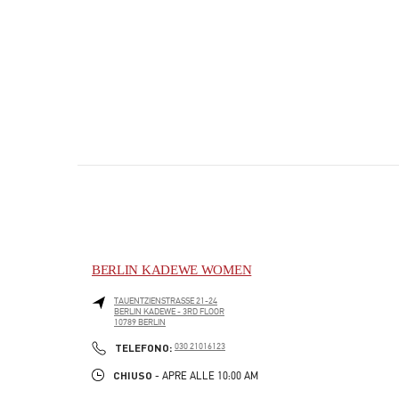
BERLIN KADEWE WOMEN
TAUENTZIENSTRASSE 21-24
BERLIN KADEWE - 3RD FLOOR
10789
BERLIN
PHONE
TELEFONO:
030 21016123
CHIUSO
- APRE ALLE
10:00 AM