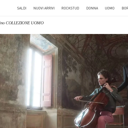
SALDI
NUOVI ARRIVI
ROCKSTUD
DONNA
UOMO
BO
ntino COLLEZIONE UOMO
S IN NEW TAB
Link O