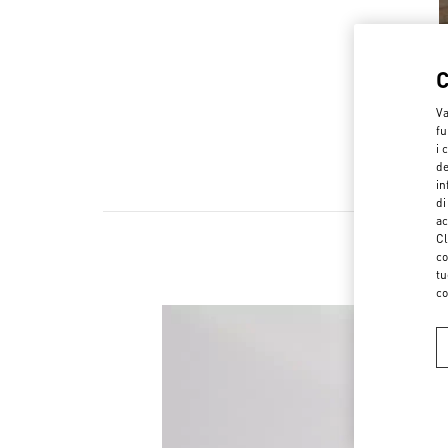
Va
fu
i 
de
in
di
ac
Cl
co
tu
co