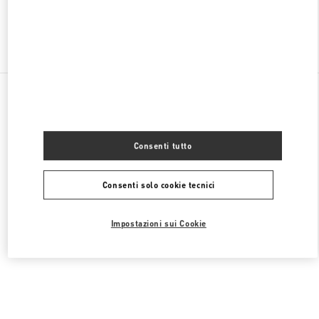
Trova altre boutique
Tutte le boutique
Germania
Maximilianstrasse 30
Valentino SCARPE DONNA
Consenti tutto
Consenti solo cookie tecnici
Impostazioni sui Cookie