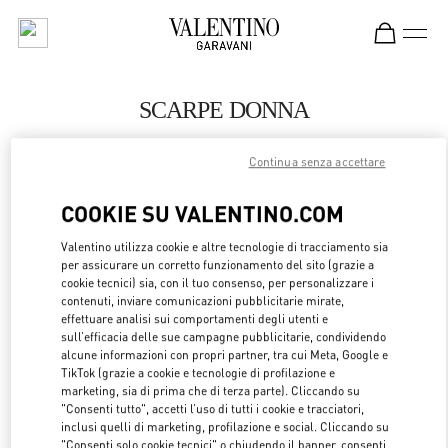
Skip to content
Return to Nav
SCARPE DONNA
Valentino
Continua senza accettare
Munich
COOKIE SU VALENTINO.COM
CHIAMA ORA
Valentino utilizza cookie e altre tecnologie di tracciamento sia
per assicurare un corretto funzionamento del sito (grazie a
MAGGIORI DETTAGLI
cookie tecnici) sia, con il tuo consenso, per personalizzare i
contenuti, inviare comunicazioni pubblicitarie mirate,
effettuare analisi sui comportamenti degli utenti e
LINK OPENS 
OTTIENI INDICAZIONI
sull’efficacia delle sue campagne pubblicitarie, condividendo
alcune informazioni con propri partner, tra cui Meta, Google e
TikTok (grazie a cookie e tecnologie di profilazione e
marketing, sia di prima che di terza parte). Cliccando su
"Consenti tutto", accetti l’uso di tutti i cookie e tracciatori,
inclusi quelli di marketing, profilazione e social. Cliccando su
"Consenti solo cookie tecnici" o chiudendo il banner, consenti