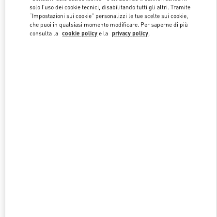
solo l’uso dei cookie tecnici, disabilitando tutti gli altri. Tramite
“Impostazioni sui cookie” personalizzi le tue scelte sui cookie,
che puoi in qualsiasi momento modificare. Per saperne di più
Link Opens in New Tab
consulta la
cookie policy
e la
privacy policy
.
SCOPRI DI PIÙ
NUOVI ARRIVI IN BOUTIQUE