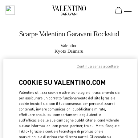
Skip to content
Return to Nav
Scarpe Valentino Garavani Rockstud
Valentino
Kyoto Daimaru
Continua senza accettare
CHIAMA ORA
COOKIE SU VALENTINO.COM
MAGGIORI DETTAGLI
Valentino utilizza cookie e altre tecnologie di tracciamento sia
per assicurare un corretto funzionamento del sito (grazie a
LINK OPENS 
OTTIENI INDICAZIONI
cookie tecnici) sia, con il tuo consenso, per personalizzare i
contenuti, inviare comunicazioni pubblicitarie mirate,
effettuare analisi sui comportamenti degli utenti e
sull’efficacia delle sue campagne pubblicitarie, condividendo
alcune informazioni con propri partner, tra cui Meta, Google e
TikTok (grazie a cookie e tecnologie di profilazione e
marketing, sia di prima che di terza parte). Cliccando su