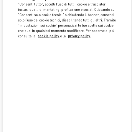
"Consenti tutto", accetti l’uso di tutti i cookie e tracciatori,
inclusi quelli di marketing, profilazione e social. Cliccando su
"Consenti solo cookie tecnici" o chiudendo il banner, consenti
Link Opens in New Tab
solo l’uso dei cookie tecnici, disabilitando tutti gli altri. Tramite
“Impostazioni sui cookie” personalizzi le tue scelte sui cookie,
che puoi in qualsiasi momento modificare. Per saperne di più
consulta la
cookie policy
e la
privacy policy
.
SCOPRI DI PIÙ
NUOVI ARRIVI