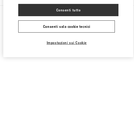
Consenti tutto
Tutte le boutique
Giappone
1-7-1 Shinsaibashi-Suji
Valentino BORSE DONNA
Consenti solo cookie tecnici
Impostazioni sui Cookie