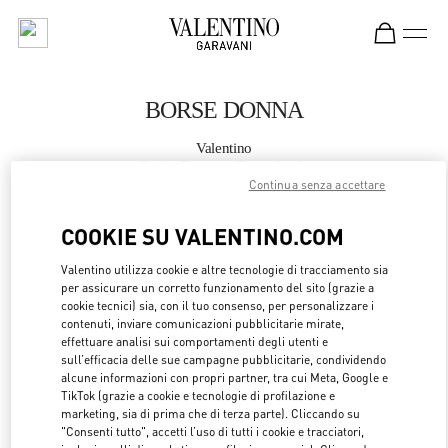
Skip to content
Return to Nav
BORSE DONNA
Valentino
Osaka Daimaru Shinsaibashi
Continua senza accettare
CHIAMA ORA
COOKIE SU VALENTINO.COM
Valentino utilizza cookie e altre tecnologie di tracciamento sia
MAGGIORI DETTAGLI
per assicurare un corretto funzionamento del sito (grazie a
cookie tecnici) sia, con il tuo consenso, per personalizzare i
LINK OPENS 
OTTIENI INDICAZIONI
contenuti, inviare comunicazioni pubblicitarie mirate,
effettuare analisi sui comportamenti degli utenti e
sull’efficacia delle sue campagne pubblicitarie, condividendo
alcune informazioni con propri partner, tra cui Meta, Google e
TikTok (grazie a cookie e tecnologie di profilazione e
marketing, sia di prima che di terza parte). Cliccando su
"Consenti tutto", accetti l’uso di tutti i cookie e tracciatori,