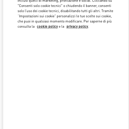
inclusi quelli di marketing, profilazione e social. Cliccando su
"Consenti solo cookie tecnici" o chiudendo il banner, consenti
solo l’uso dei cookie tecnici, disabilitando tutti gli altri. Tramite
“Impostazioni sui cookie” personalizzi le tue scelte sui cookie,
Link Opens in New Tab
che puoi in qualsiasi momento modificare. Per saperne di più
consulta la
cookie policy
e la
privacy policy
.
SCOPRI DI PIÙ
NUOVI ARRIVI