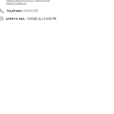
OSAKA
OSAKA
KITA-KU
8-7 KAKUDA-CHO
HANKYU UMEDA 4F
PHONE
TELEFONO:
06-6313-7925
APERTO ORA
- CHIUDE ALLE
8:00 PM