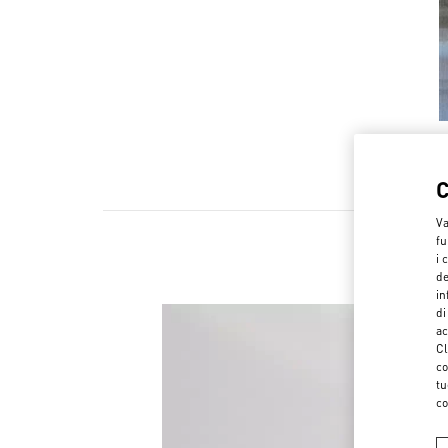
Va
fu
i 
de
in
di
ac
Cl
co
tu
co