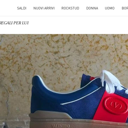
SALDI
NUOVI ARRIVI
ROCKSTUD
DONNA
UOMO
BO
 REGALI PER LUI
S IN NEW TAB
Link O