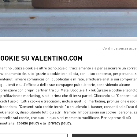
SCOPRI DI PIÙ
Continua senza acce
COOKIE SU VALENTINO.COM
lentino utilizza cookie e altre tecnologie di tracciamento sia per assicurare un corret
nzionamento del sito (grazie a cookie tecnici) sia, con il tuo consenso, per personali
contenuti, inviare comunicazioni pubblicitarie mirate, effettuare analisi sui comporta
NUOVI ARRIVI
gli utenti e sull’efficacia delle sue campagne pubblicitarie, condividendo alcune
formazioni con propri partner, tra cui Meta, Google e TikTok (grazie a cookie e tecnol
 profilazione e marketing, sia di prima che di terza parte). Cliccando su "Consenti tut
cetti l’uso di tutti i cookie e tracciatori, inclusi quelli di marketing, profilazione e soci
iccando su "Consenti solo cookie tecnici" o chiudendo il banner, consenti solo l’uso d
okie tecnici, disabilitando tutti gli altri. Tramite “Impostazioni sui cookie” personalizz
e scelte sui cookie, che puoi in qualsiasi momento modificare. Per saperne di più
nsulta la
cookie policy
e la
privacy policy
.