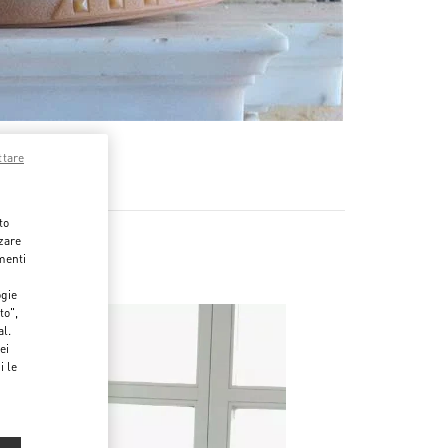
ttare
to
zzare
menti
ogie
to",
al.
ei
i le