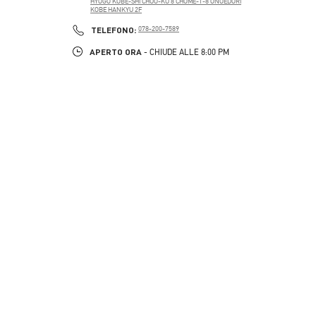
HYOGO
KOBE-SHI
CHUO-KU
8 CHOME-1-8 ONOEDORI
KOBE HANKYU 2F
PHONE
TELEFONO:
078-200-7589
APERTO ORA
- CHIUDE ALLE
8:00 PM