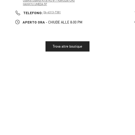
OSAKA
OSAKA
KITA-KU
8-7 KAKUDA-CHO
HANKYU UMEDA 5F
PHONE
TELEFONO:
06-6313-7381
APERTO ORA
- CHIUDE ALLE
8:00 PM
Trova altre boutique