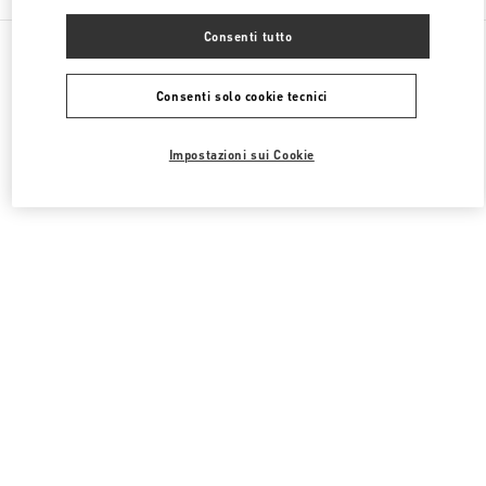
Consenti tutto
Tutte le boutique
Giappone
3-14-1 Shinjuku
Valentino SCARPE DONNA
Consenti solo cookie tecnici
Impostazioni sui Cookie