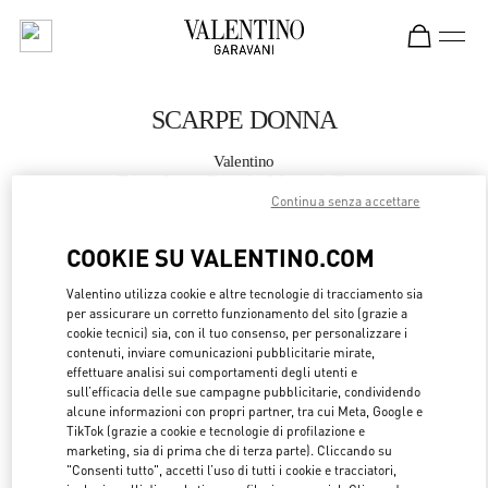
Skip to content
Return to Nav
SCARPE DONNA
Valentino
Tokyo Isetan Shinjuku Women's Shoes
Continua senza accettare
CHIAMA ORA
COOKIE SU VALENTINO.COM
Valentino utilizza cookie e altre tecnologie di tracciamento sia
MAGGIORI DETTAGLI
per assicurare un corretto funzionamento del sito (grazie a
cookie tecnici) sia, con il tuo consenso, per personalizzare i
LINK OPENS 
OTTIENI INDICAZIONI
contenuti, inviare comunicazioni pubblicitarie mirate,
effettuare analisi sui comportamenti degli utenti e
sull’efficacia delle sue campagne pubblicitarie, condividendo
alcune informazioni con propri partner, tra cui Meta, Google e
TikTok (grazie a cookie e tecnologie di profilazione e
marketing, sia di prima che di terza parte). Cliccando su
"Consenti tutto", accetti l’uso di tutti i cookie e tracciatori,