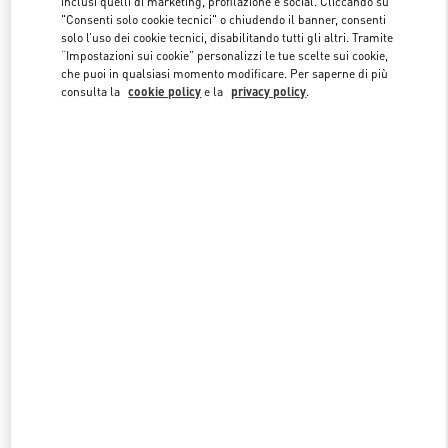
inclusi quelli di marketing, profilazione e social. Cliccando su
"Consenti solo cookie tecnici" o chiudendo il banner, consenti
solo l’uso dei cookie tecnici, disabilitando tutti gli altri. Tramite
“Impostazioni sui cookie” personalizzi le tue scelte sui cookie,
Link Opens in New Tab
che puoi in qualsiasi momento modificare. Per saperne di più
consulta la
cookie policy
e la
privacy policy
.
SCOPRI DI PIÙ
NUOVI ARRIVI