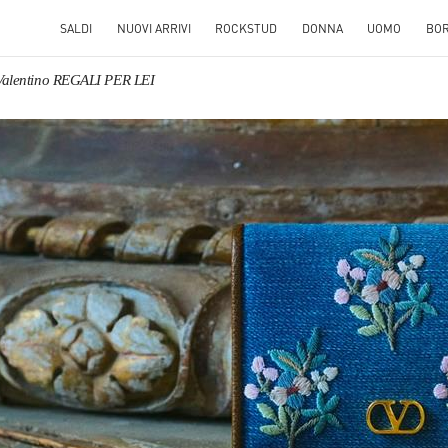
SALDI
NUOVI ARRIVI
ROCKSTUD
DONNA
UOMO
BO
Valentino REGALI PER LEI
S IN NEW TAB
Link O