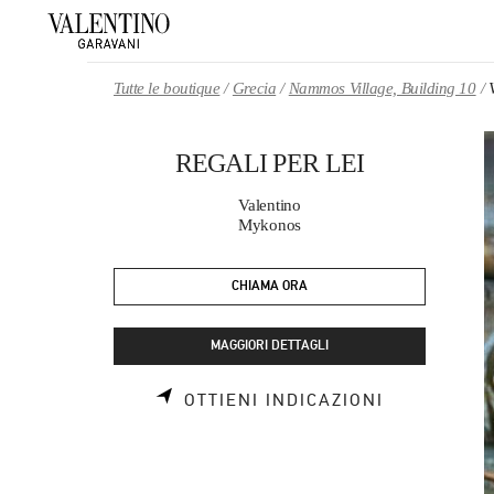
Skip to content
Return to Nav
Tutte le boutique
Grecia
Nammos Village, Building 10
REGALI PER LEI
Valentino
Mykonos
CHIAMA ORA
MAGGIORI DETTAGLI
LINK OPEN
OTTIENI INDICAZIONI