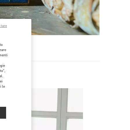
ttare
to
zzare
menti
ogie
to",
al.
ei
i le