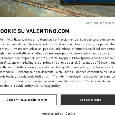
Continua senza acce
COOKIE SU VALENTINO.COM
SCOPRI DI PIÙ
lentino utilizza cookie e altre tecnologie di tracciamento sia per assicurare un corret
nzionamento del sito (grazie a cookie tecnici) sia, con il tuo consenso, per personali
contenuti, inviare comunicazioni pubblicitarie mirate, effettuare analisi sui comporta
gli utenti e sull’efficacia delle sue campagne pubblicitarie, condividendo alcune
formazioni con propri partner, tra cui Meta, Google e TikTok (grazie a cookie e tecnol
 profilazione e marketing, sia di prima che di terza parte). Cliccando su "Consenti tut
cetti l’uso di tutti i cookie e tracciatori, inclusi quelli di marketing, profilazione e soci
New arrivals in Valentino Boutique - Mykonos
iccando su "Consenti solo cookie tecnici" o chiudendo il banner, consenti solo l’uso d
okie tecnici, disabilitando tutti gli altri. Tramite “Impostazioni sui cookie” personalizz
e scelte sui cookie, che puoi in qualsiasi momento modificare. Per saperne di più
nsulta la
cookie policy
e la
privacy policy
.
Consenti solo cookie tecnici
Consenti tutto
Impostazioni sui Cookie