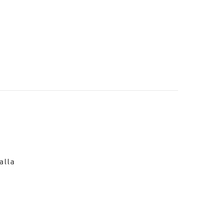
o
alla