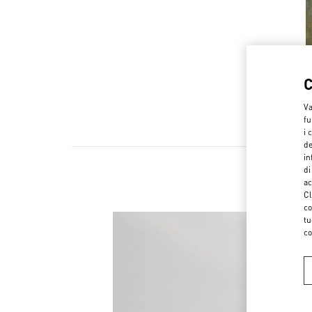
Va
fu
i 
de
in
di
ac
Cl
co
tu
co