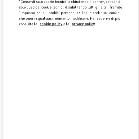
Link Opens in New Tab
"Consenti solo cookie tecnici" o chiudendo il banner, consenti
solo l’uso dei cookie tecnici, disabilitando tutti gli altri. Tramite
“Impostazioni sui cookie” personalizzi le tue scelte sui cookie,
che puoi in qualsiasi momento modificare. Per saperne di più
consulta la
cookie policy
e la
privacy policy
.
SCOPRI DI PIÙ
NUOVI ARRIVI