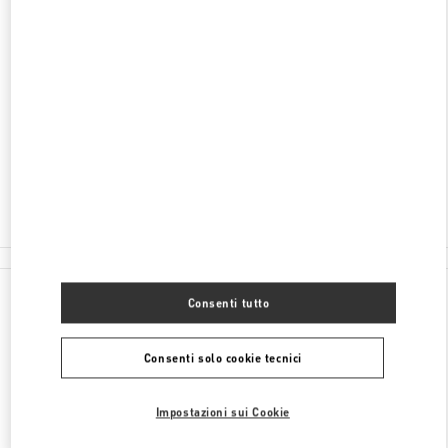
INDIRIZZO
SHEIKH ZAYED HIGHWAY
HARVEY NICHOLS C/O THE AVENUES MALL
13003
KUWAIT CITY
Chiuso
Temporarily Closed
2228 3008
Tutte le boutique
Consenti tutto
Consenti solo cookie tecnici
Impostazioni sui Cookie