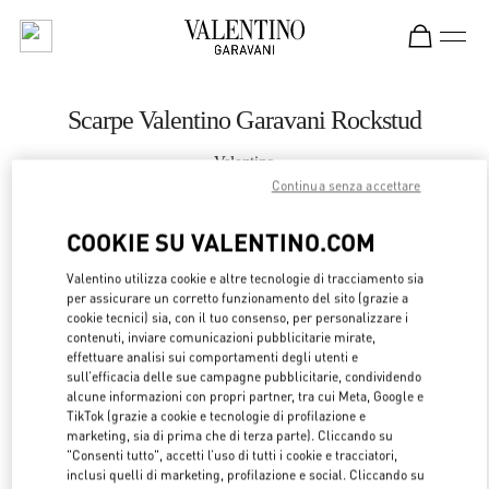
Skip to content
Return to Nav
Scarpe Valentino Garavani Rockstud
Valentino
Kuwait City Harvey Nichols
Continua senza accettare
COOKIE SU VALENTINO.COM
CHIAMA ORA
Valentino utilizza cookie e altre tecnologie di tracciamento sia
LINK OPENS 
OTTIENI INDICAZIONI
per assicurare un corretto funzionamento del sito (grazie a
cookie tecnici) sia, con il tuo consenso, per personalizzare i
contenuti, inviare comunicazioni pubblicitarie mirate,
effettuare analisi sui comportamenti degli utenti e
sull’efficacia delle sue campagne pubblicitarie, condividendo
alcune informazioni con propri partner, tra cui Meta, Google e
TikTok (grazie a cookie e tecnologie di profilazione e
marketing, sia di prima che di terza parte). Cliccando su
"Consenti tutto", accetti l’uso di tutti i cookie e tracciatori,
inclusi quelli di marketing, profilazione e social. Cliccando su