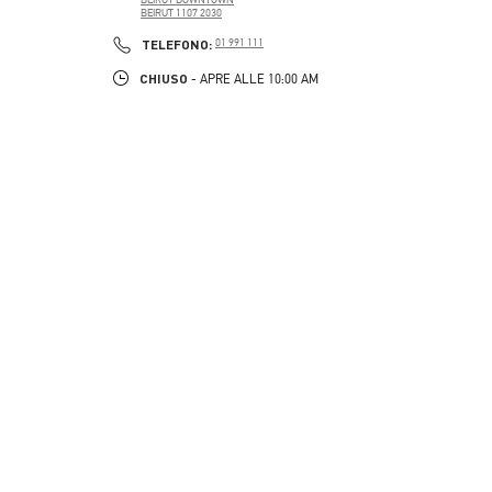
BEIRUT
1107 2030
PHONE
TELEFONO:
01 991 111
CHIUSO
- APRE ALLE
10:00 AM