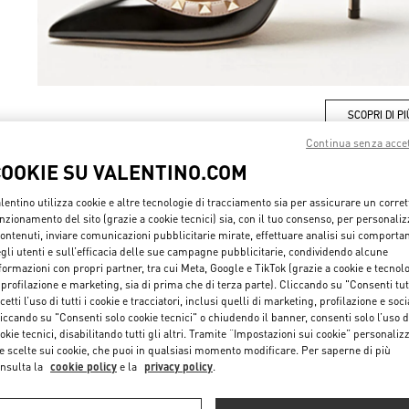
SCOPRI DI PI
Continua senza acce
COOKIE SU VALENTINO.COM
lentino utilizza cookie e altre tecnologie di tracciamento sia per assicurare un corret
NUOVI ARRIVI
nzionamento del sito (grazie a cookie tecnici) sia, con il tuo consenso, per personali
contenuti, inviare comunicazioni pubblicitarie mirate, effettuare analisi sui comporta
gli utenti e sull’efficacia delle sue campagne pubblicitarie, condividendo alcune
formazioni con propri partner, tra cui Meta, Google e TikTok (grazie a cookie e tecnol
 profilazione e marketing, sia di prima che di terza parte). Cliccando su "Consenti tut
cetti l’uso di tutti i cookie e tracciatori, inclusi quelli di marketing, profilazione e soci
iccando su "Consenti solo cookie tecnici" o chiudendo il banner, consenti solo l’uso d
okie tecnici, disabilitando tutti gli altri. Tramite “Impostazioni sui cookie” personalizz
e scelte sui cookie, che puoi in qualsiasi momento modificare. Per saperne di più
nsulta la
cookie policy
e la
privacy policy
.