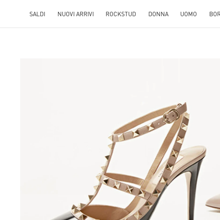
SALDI
NUOVI ARRIVI
ROCKSTUD
DONNA
UOMO
BO
ENS IN NEW TAB
Lin