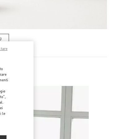
Ù
ttare
to
zzare
menti
ogie
to",
al.
ei
i le