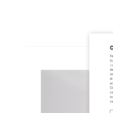
Va
fu
i 
de
in
di
ac
Cl
co
tu
co