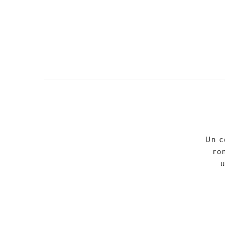
Un c
ro
u