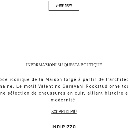
SHOP NOW
Link Opens in New Tab
INFORMAZIONI SU QUESTA BOUTIQUE
ode iconique de la Maison forgé à partir de l'archite
maine. Le motif Valentino Garavani Rockstud orne to
ne sélection de chaussures en cuir, alliant histoire 
modernité.
SCOPRI DI PIÙ
INDIRIZZO