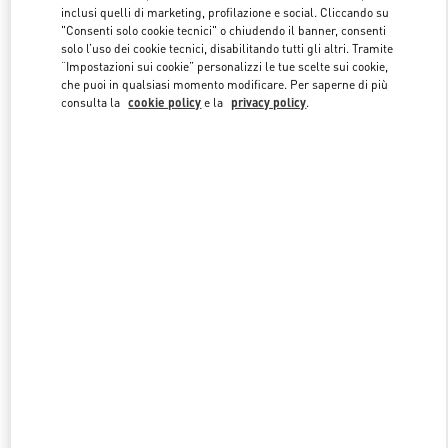
inclusi quelli di marketing, profilazione e social. Cliccando su
"Consenti solo cookie tecnici" o chiudendo il banner, consenti
solo l’uso dei cookie tecnici, disabilitando tutti gli altri. Tramite
Link Opens in New Tab
“Impostazioni sui cookie” personalizzi le tue scelte sui cookie,
che puoi in qualsiasi momento modificare. Per saperne di più
consulta la
cookie policy
e la
privacy policy
.
SCOPRI DI PIÙ
NUOVI ARRIVI