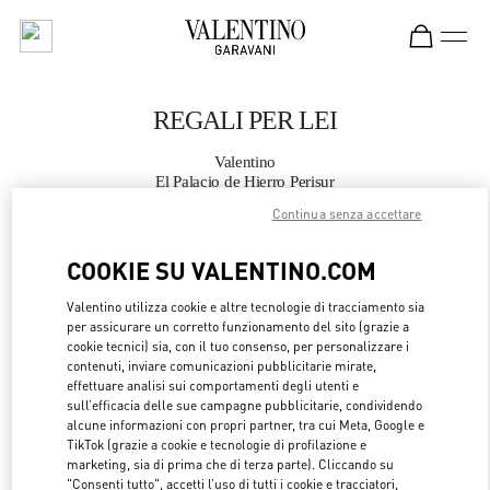
Skip to content
Return to Nav
REGALI PER LEI
Valentino
El Palacio de Hierro Perisur
Continua senza accettare
CHIAMA ORA
COOKIE SU VALENTINO.COM
MAGGIORI DETTAGLI
Valentino utilizza cookie e altre tecnologie di tracciamento sia
per assicurare un corretto funzionamento del sito (grazie a
cookie tecnici) sia, con il tuo consenso, per personalizzare i
LINK OPENS 
OTTIENI INDICAZIONI
contenuti, inviare comunicazioni pubblicitarie mirate,
effettuare analisi sui comportamenti degli utenti e
sull’efficacia delle sue campagne pubblicitarie, condividendo
alcune informazioni con propri partner, tra cui Meta, Google e
TikTok (grazie a cookie e tecnologie di profilazione e
marketing, sia di prima che di terza parte). Cliccando su
"Consenti tutto", accetti l’uso di tutti i cookie e tracciatori,