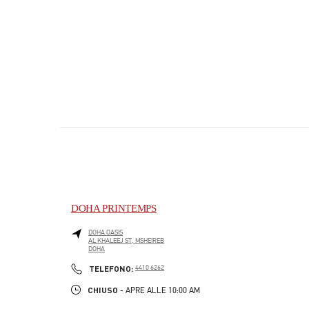
DOHA PRINTEMPS
DOHA OASIS
AL KHALEEJ ST, MSHEIREB
DOHA
PHONE
TELEFONO:
4410 6262
CHIUSO
- APRE ALLE
10:00 AM