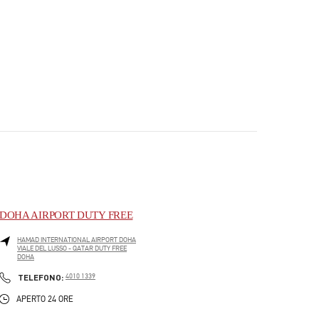
DOHA AIRPORT DUTY FREE
HAMAD INTERNATIONAL AIRPORT DOHA
VIALE DEL LUSSO - QATAR DUTY FREE
DOHA
PHONE
TELEFONO:
4010 1339
APERTO 24 ORE