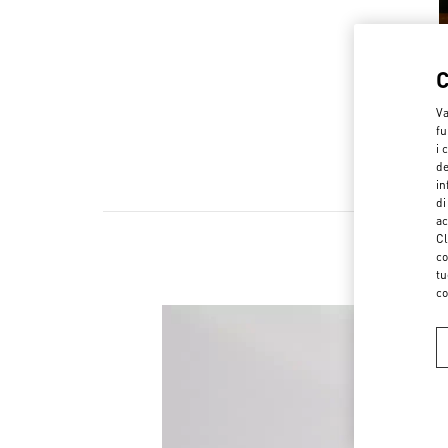
Va
fu
i 
de
in
di
ac
Cl
co
tu
co