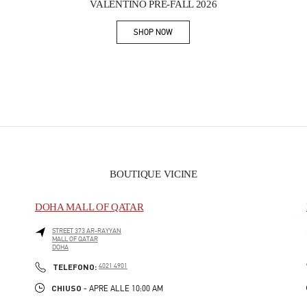
VALENTINO PRE-FALL 2026
SHOP NOW
Link Opens in New Tab
BOUTIQUE VICINE
DOHA MALL OF QATAR
STREET 373 AR-RAYYAN
MALL OF QATAR
DOHA
PHONE
TELEFONO:
4021 4901
CHIUSO
- APRE ALLE
10:00 AM