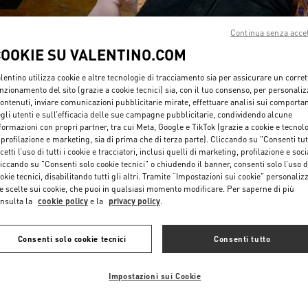
Continua senza acce
COOKIE SU VALENTINO.COM
lentino utilizza cookie e altre tecnologie di tracciamento sia per assicurare un corret
nzionamento del sito (grazie a cookie tecnici) sia, con il tuo consenso, per personali
contenuti, inviare comunicazioni pubblicitarie mirate, effettuare analisi sui comporta
SCOPRI DI PIU'
gli utenti e sull’efficacia delle sue campagne pubblicitarie, condividendo alcune
formazioni con propri partner, tra cui Meta, Google e TikTok (grazie a cookie e tecnol
 profilazione e marketing, sia di prima che di terza parte). Cliccando su "Consenti tut
cetti l’uso di tutti i cookie e tracciatori, inclusi quelli di marketing, profilazione e soci
iccando su "Consenti solo cookie tecnici" o chiudendo il banner, consenti solo l’uso d
okie tecnici, disabilitando tutti gli altri. Tramite “Impostazioni sui cookie” personalizz
NUOVI ARRIVI
e scelte sui cookie, che puoi in qualsiasi momento modificare. Per saperne di più
nsulta la
cookie policy
e la
privacy policy
.
Consenti solo cookie tecnici
Consenti tutto
Impostazioni sui Cookie