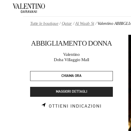
Skip to content
Return to Nav
Tutte le boutique
Qatar
Al Waab St
Valentino ABBIG
ABBIGLIAMENTO DONNA
Valentino
Doha Villaggio Mall
CHIAMA ORA
MAGGIORI DETTAGLI
LINK OPEN
OTTIENI INDICAZIONI