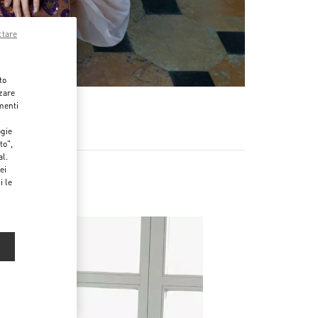
ttare
to
zzare
menti
ogie
to",
al.
ei
i le