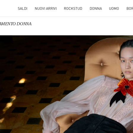
SALDI
NUOVI ARRIVI
ROCKSTUD
DONNA
UOMO
BO
LIAMENTO DONNA
S IN NEW TAB
Link O