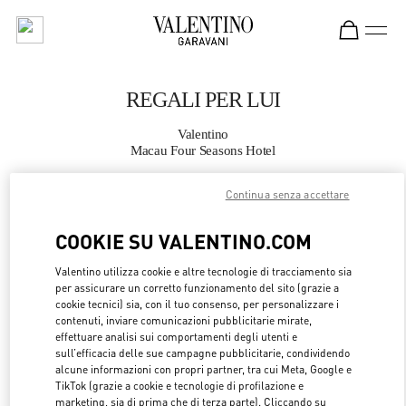
Skip to content
Return to Nav
REGALI PER LUI
Valentino
Macau Four Seasons Hotel
Continua senza accettare
CHIAMA ORA
COOKIE SU VALENTINO.COM
MAGGIORI DETTAGLI
Valentino utilizza cookie e altre tecnologie di tracciamento sia
per assicurare un corretto funzionamento del sito (grazie a
LINK OPENS 
OTTIENI INDICAZIONI
cookie tecnici) sia, con il tuo consenso, per personalizzare i
contenuti, inviare comunicazioni pubblicitarie mirate,
effettuare analisi sui comportamenti degli utenti e
sull’efficacia delle sue campagne pubblicitarie, condividendo
alcune informazioni con propri partner, tra cui Meta, Google e
TikTok (grazie a cookie e tecnologie di profilazione e
marketing, sia di prima che di terza parte). Cliccando su