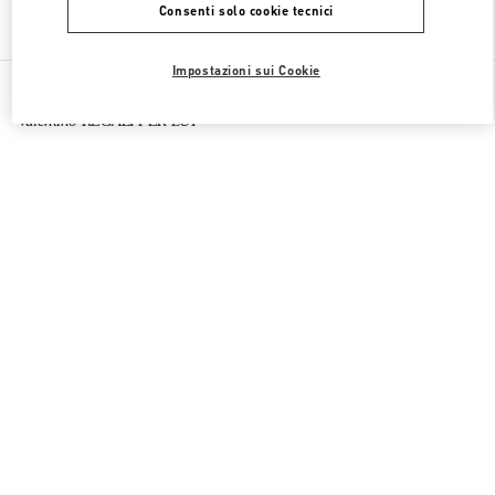
Consenti solo cookie tecnici
Trova altre boutique
Impostazioni sui Cookie
Tutte le boutique
RAS di Macao
Four seasons Hotel
Valentino REGALI PER LUI