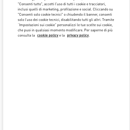
"Consenti tutto", accetti l’uso di tutti i cookie e tracciatori,
inclusi quelli di marketing, profilazione e social. Cliccando su
"Consenti solo cookie tecnici" o chiudendo il banner, consenti
Link Opens in New Tab
solo l’uso dei cookie tecnici, disabilitando tutti gli altri. Tramite
“Impostazioni sui cookie” personalizzi le tue scelte sui cookie,
che puoi in qualsiasi momento modificare. Per saperne di più
consulta la
cookie policy
e la
privacy policy
.
SCOPRI DI PIÙ
NUOVI ARRIVI