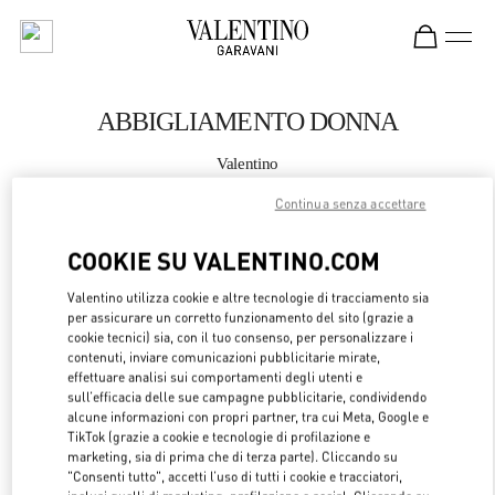
Skip to content
Return to Nav
ABBIGLIAMENTO DONNA
Valentino
Macau Four Seasons Hotel
Continua senza accettare
CHIAMA ORA
COOKIE SU VALENTINO.COM
Valentino utilizza cookie e altre tecnologie di tracciamento sia
MAGGIORI DETTAGLI
per assicurare un corretto funzionamento del sito (grazie a
cookie tecnici) sia, con il tuo consenso, per personalizzare i
LINK OPENS 
OTTIENI INDICAZIONI
contenuti, inviare comunicazioni pubblicitarie mirate,
effettuare analisi sui comportamenti degli utenti e
sull’efficacia delle sue campagne pubblicitarie, condividendo
alcune informazioni con propri partner, tra cui Meta, Google e
TikTok (grazie a cookie e tecnologie di profilazione e
marketing, sia di prima che di terza parte). Cliccando su
"Consenti tutto", accetti l’uso di tutti i cookie e tracciatori,