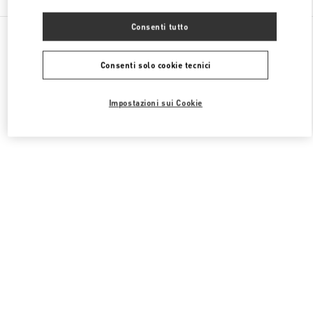
Consenti tutto
Tutte le boutique
RAS di Macao
Four seasons Hotel
Valentino ABBIGLIAMENTO DONNA
Consenti solo cookie tecnici
Impostazioni sui Cookie