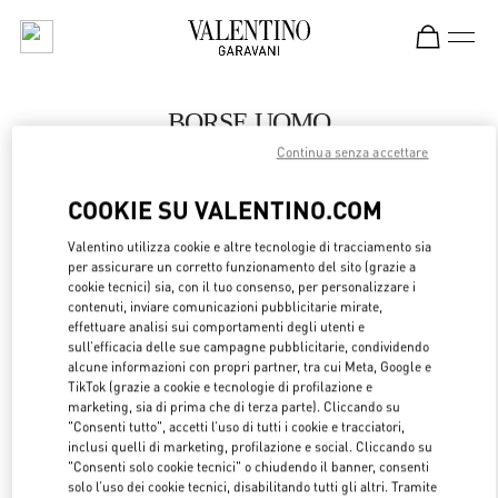
Skip to content
Return to Nav
BORSE UOMO
Continua senza accettare
Valentino
Macau Wynn Palace
COOKIE SU VALENTINO.COM
CHIAMA ORA
Valentino utilizza cookie e altre tecnologie di tracciamento sia
per assicurare un corretto funzionamento del sito (grazie a
cookie tecnici) sia, con il tuo consenso, per personalizzare i
LINK OPENS 
OTTIENI INDICAZIONI
contenuti, inviare comunicazioni pubblicitarie mirate,
effettuare analisi sui comportamenti degli utenti e
sull’efficacia delle sue campagne pubblicitarie, condividendo
alcune informazioni con propri partner, tra cui Meta, Google e
TikTok (grazie a cookie e tecnologie di profilazione e
marketing, sia di prima che di terza parte). Cliccando su
"Consenti tutto", accetti l’uso di tutti i cookie e tracciatori,
inclusi quelli di marketing, profilazione e social. Cliccando su
"Consenti solo cookie tecnici" o chiudendo il banner, consenti
solo l’uso dei cookie tecnici, disabilitando tutti gli altri. Tramite