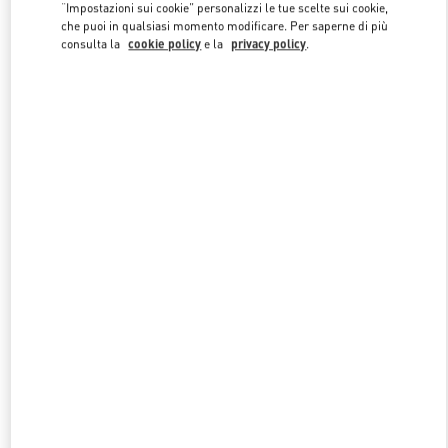
Link Opens in New Tab
“Impostazioni sui cookie” personalizzi le tue scelte sui cookie,
che puoi in qualsiasi momento modificare. Per saperne di più
consulta la
cookie policy
e la
privacy policy
.
SCOPRI DI PIÙ
NUOVI ARRIVI