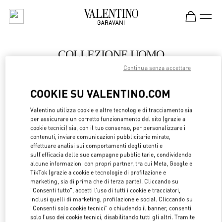
Skip to content
Return to Nav
COLLEZIONE UOMO
Continua senza accettare
Valentino
Macau Wynn Palace
COOKIE SU VALENTINO.COM
CHIAMA ORA
Valentino utilizza cookie e altre tecnologie di tracciamento sia
per assicurare un corretto funzionamento del sito (grazie a
cookie tecnici) sia, con il tuo consenso, per personalizzare i
LINK OPENS 
OTTIENI INDICAZIONI
contenuti, inviare comunicazioni pubblicitarie mirate,
effettuare analisi sui comportamenti degli utenti e
sull’efficacia delle sue campagne pubblicitarie, condividendo
alcune informazioni con propri partner, tra cui Meta, Google e
TikTok (grazie a cookie e tecnologie di profilazione e
marketing, sia di prima che di terza parte). Cliccando su
"Consenti tutto", accetti l’uso di tutti i cookie e tracciatori,
inclusi quelli di marketing, profilazione e social. Cliccando su
"Consenti solo cookie tecnici" o chiudendo il banner, consenti
solo l’uso dei cookie tecnici, disabilitando tutti gli altri. Tramite