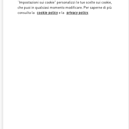
Link Opens in New Tab
“Impostazioni sui cookie” personalizzi le tue scelte sui cookie,
che puoi in qualsiasi momento modificare. Per saperne di più
consulta la
cookie policy
e la
privacy policy
.
SCOPRI DI PIU'
NUOVI ARRIVI