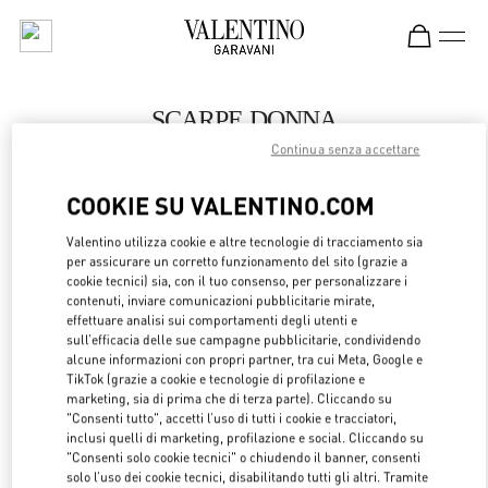
Skip to content
Return to Nav
SCARPE DONNA
Continua senza accettare
Valentino
Macau Wynn Palace
COOKIE SU VALENTINO.COM
CHIAMA ORA
Valentino utilizza cookie e altre tecnologie di tracciamento sia
per assicurare un corretto funzionamento del sito (grazie a
cookie tecnici) sia, con il tuo consenso, per personalizzare i
LINK OPENS 
OTTIENI INDICAZIONI
contenuti, inviare comunicazioni pubblicitarie mirate,
effettuare analisi sui comportamenti degli utenti e
sull’efficacia delle sue campagne pubblicitarie, condividendo
alcune informazioni con propri partner, tra cui Meta, Google e
TikTok (grazie a cookie e tecnologie di profilazione e
marketing, sia di prima che di terza parte). Cliccando su
"Consenti tutto", accetti l’uso di tutti i cookie e tracciatori,
inclusi quelli di marketing, profilazione e social. Cliccando su
"Consenti solo cookie tecnici" o chiudendo il banner, consenti
solo l’uso dei cookie tecnici, disabilitando tutti gli altri. Tramite