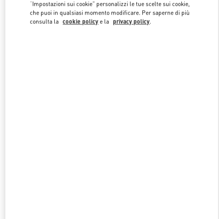
Link Opens in New Tab
“Impostazioni sui cookie” personalizzi le tue scelte sui cookie,
che puoi in qualsiasi momento modificare. Per saperne di più
consulta la
cookie policy
e la
privacy policy
.
SCOPRI DI PIÙ
NUOVI ARRIVI