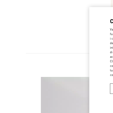
Va
fu
i 
de
in
di
ac
Cl
co
tu
co