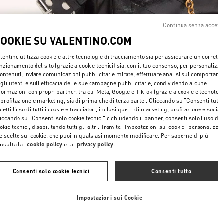
Continua senza acce
COOKIE SU VALENTINO.COM
lentino utilizza cookie e altre tecnologie di tracciamento sia per assicurare un corret
nzionamento del sito (grazie a cookie tecnici) sia, con il tuo consenso, per personali
contenuti, inviare comunicazioni pubblicitarie mirate, effettuare analisi sui comporta
SCOPRI DI PIÙ
gli utenti e sull’efficacia delle sue campagne pubblicitarie, condividendo alcune
formazioni con propri partner, tra cui Meta, Google e TikTok (grazie a cookie e tecnol
 profilazione e marketing, sia di prima che di terza parte). Cliccando su "Consenti tut
cetti l’uso di tutti i cookie e tracciatori, inclusi quelli di marketing, profilazione e soci
iccando su "Consenti solo cookie tecnici" o chiudendo il banner, consenti solo l’uso d
okie tecnici, disabilitando tutti gli altri. Tramite “Impostazioni sui cookie” personalizz
NUOVI ARRIVI
e scelte sui cookie, che puoi in qualsiasi momento modificare. Per saperne di più
nsulta la
cookie policy
e la
privacy policy
.
Consenti solo cookie tecnici
Consenti tutto
Impostazioni sui Cookie