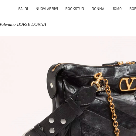
SALDI
NUOVI ARRIVI
ROCKSTUD
DONNA
UOMO
BO
Valentino BORSE DONNA
S IN NEW TAB
Link O