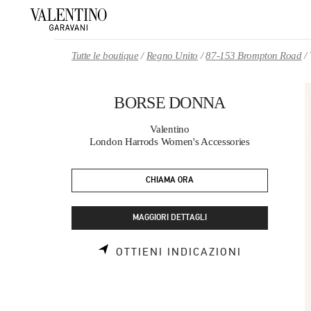
Skip to content
Return to Nav
Tutte le boutique
Regno Unito
87-153 Brompton Road
BORSE DONNA
Valentino
London Harrods Women's Accessories
CHIAMA ORA
MAGGIORI DETTAGLI
LINK OPEN
OTTIENI INDICAZIONI