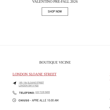
VALENTINO PRE-FALL 2026
SHOP NOW
Link Opens in New Tab
BOUTIQUE VICINE
LONDON SLOANE STREET
185-186 SLOANE STREET
LONDON
SW1X 9QG
PHONE
TELEFONO:
020 7235 5855
CHIUSO
- APRE ALLE
10:00 AM