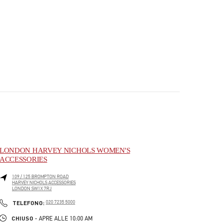
LONDON HARVEY NICHOLS WOMEN'S
ACCESSORIES
109 / 125 BROMPTON ROAD
HARVEY NICHOLS ACCESSORIES
LONDON
SW1X 7RJ
PHONE
TELEFONO:
020 7235 5000
CHIUSO
- APRE ALLE
10:00 AM