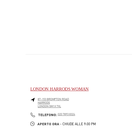
LONDON HARRODS WOMAN
87-153 BROMPTON ROAD
HARRODS
LONDON
SW1X 7XL
PHONE
TELEFONO:
020 7893 8324
APERTO ORA
- CHIUDE ALLE
9:00 PM