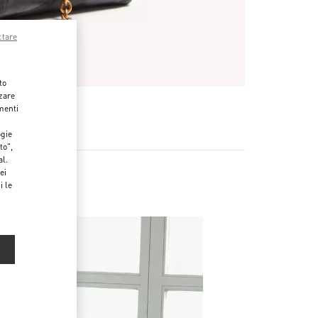
ttare
to
zzare
menti
ogie
to",
al.
ei
i le