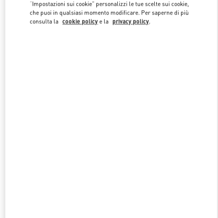
Link Opens in New Tab
“Impostazioni sui cookie” personalizzi le tue scelte sui cookie,
che puoi in qualsiasi momento modificare. Per saperne di più
consulta la
cookie policy
e la
privacy policy
.
SCOPRI DI PIU'
NUOVI ARRIVI