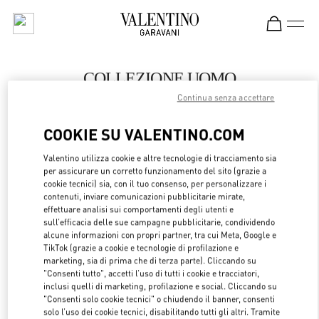
Skip to content
Return to Nav
COLLEZIONE UOMO
Continua senza accettare
Valentino
London Harrods Man
COOKIE SU VALENTINO.COM
CHIAMA ORA
Valentino utilizza cookie e altre tecnologie di tracciamento sia
per assicurare un corretto funzionamento del sito (grazie a
cookie tecnici) sia, con il tuo consenso, per personalizzare i
LINK OPENS 
OTTIENI INDICAZIONI
contenuti, inviare comunicazioni pubblicitarie mirate,
effettuare analisi sui comportamenti degli utenti e
sull’efficacia delle sue campagne pubblicitarie, condividendo
alcune informazioni con propri partner, tra cui Meta, Google e
TikTok (grazie a cookie e tecnologie di profilazione e
marketing, sia di prima che di terza parte). Cliccando su
"Consenti tutto", accetti l’uso di tutti i cookie e tracciatori,
inclusi quelli di marketing, profilazione e social. Cliccando su
"Consenti solo cookie tecnici" o chiudendo il banner, consenti
solo l’uso dei cookie tecnici, disabilitando tutti gli altri. Tramite