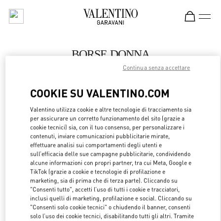
Skip to content
Return to Nav
BORSE DONNA
Continua senza accettare
Valentino
London Heathrow Airport T4
COOKIE SU VALENTINO.COM
CHIAMA ORA
Valentino utilizza cookie e altre tecnologie di tracciamento sia
per assicurare un corretto funzionamento del sito (grazie a
cookie tecnici) sia, con il tuo consenso, per personalizzare i
LINK OPENS 
OTTIENI INDICAZIONI
contenuti, inviare comunicazioni pubblicitarie mirate,
effettuare analisi sui comportamenti degli utenti e
sull’efficacia delle sue campagne pubblicitarie, condividendo
alcune informazioni con propri partner, tra cui Meta, Google e
TikTok (grazie a cookie e tecnologie di profilazione e
marketing, sia di prima che di terza parte). Cliccando su
"Consenti tutto", accetti l’uso di tutti i cookie e tracciatori,
inclusi quelli di marketing, profilazione e social. Cliccando su
"Consenti solo cookie tecnici" o chiudendo il banner, consenti
solo l’uso dei cookie tecnici, disabilitando tutti gli altri. Tramite