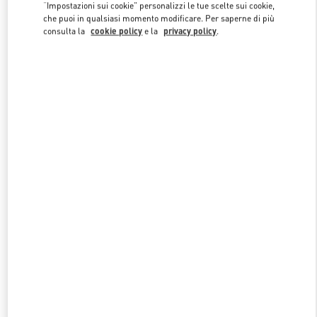
Link Opens in New Tab
“Impostazioni sui cookie” personalizzi le tue scelte sui cookie,
che puoi in qualsiasi momento modificare. Per saperne di più
consulta la
cookie policy
e la
privacy policy
.
SCOPRI DI PIÙ
NUOVI ARRIVI