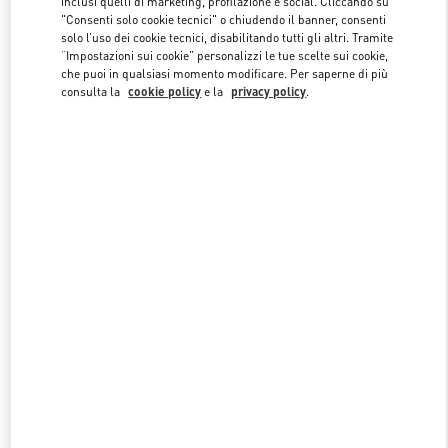
inclusi quelli di marketing, profilazione e social. Cliccando su
"Consenti solo cookie tecnici" o chiudendo il banner, consenti
solo l’uso dei cookie tecnici, disabilitando tutti gli altri. Tramite
“Impostazioni sui cookie” personalizzi le tue scelte sui cookie,
Link Opens in New Tab
che puoi in qualsiasi momento modificare. Per saperne di più
consulta la
cookie policy
e la
privacy policy
.
SCOPRI DI PIU'
NUOVI ARRIVI