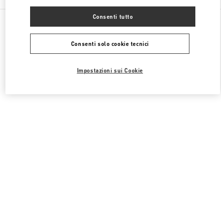
Consenti tutto
Tutte le boutique
Regno Unito
39 Old Bond Street
Valentino ABBIGLIAMENTO DONNA
Consenti solo cookie tecnici
Impostazioni sui Cookie