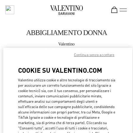
Skip to content
Return to Nav
ABBIGLIAMENTO DONNA
Valentino
London Old Bond Street
Continua senza accettare
CHIAMA ORA
COOKIE SU VALENTINO.COM
Valentino utilizza cookie e altre tecnologie di tracciamento sia
MAGGIORI DETTAGLI
per assicurare un corretto funzionamento del sito (grazie a
cookie tecnici) sia, con il tuo consenso, per personalizzare i
LINK OPENS 
OTTIENI INDICAZIONI
contenuti, inviare comunicazioni pubblicitarie mirate,
effettuare analisi sui comportamenti degli utenti e
sull’efficacia delle sue campagne pubblicitarie, condividendo
alcune informazioni con propri partner, tra cui Meta, Google e
TikTok (grazie a cookie e tecnologie di profilazione e
marketing, sia di prima che di terza parte). Cliccando su
"Consenti tutto", accetti l’uso di tutti i cookie e tracciatori,