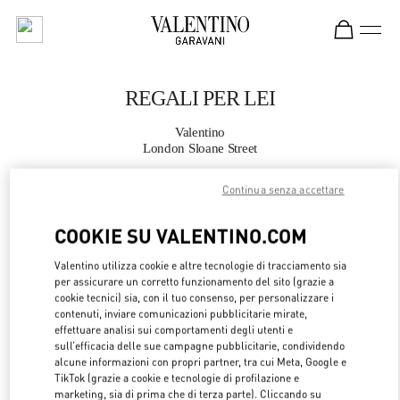
Skip to content
Return to Nav
REGALI PER LEI
Valentino
London Sloane Street
Continua senza accettare
CHIAMA ORA
COOKIE SU VALENTINO.COM
MAGGIORI DETTAGLI
Valentino utilizza cookie e altre tecnologie di tracciamento sia
per assicurare un corretto funzionamento del sito (grazie a
LINK OPENS 
OTTIENI INDICAZIONI
cookie tecnici) sia, con il tuo consenso, per personalizzare i
contenuti, inviare comunicazioni pubblicitarie mirate,
effettuare analisi sui comportamenti degli utenti e
sull’efficacia delle sue campagne pubblicitarie, condividendo
alcune informazioni con propri partner, tra cui Meta, Google e
TikTok (grazie a cookie e tecnologie di profilazione e
marketing, sia di prima che di terza parte). Cliccando su