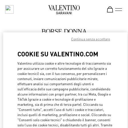
Skip to content
Return to Nav
BORSE DONNA
Continua senza accettare
Valentino
Moscow Tretyakovsky Proezd
COOKIE SU VALENTINO.COM
CHIAMA ORA
Valentino utilizza cookie e altre tecnologie di tracciamento sia
per assicurare un corretto funzionamento del sito (grazie a
cookie tecnici) sia, con il tuo consenso, per personalizzare i
LINK OPENS 
OTTIENI INDICAZIONI
contenuti, inviare comunicazioni pubblicitarie mirate,
effettuare analisi sui comportamenti degli utenti e
sull’efficacia delle sue campagne pubblicitarie, condividendo
alcune informazioni con propri partner, tra cui Meta, Google e
TikTok (grazie a cookie e tecnologie di profilazione e
marketing, sia di prima che di terza parte). Cliccando su
"Consenti tutto", accetti l’uso di tutti i cookie e tracciatori,
inclusi quelli di marketing, profilazione e social. Cliccando su
"Consenti solo cookie tecnici" o chiudendo il banner, consenti
solo l’uso dei cookie tecnici, disabilitando tutti gli altri. Tramite