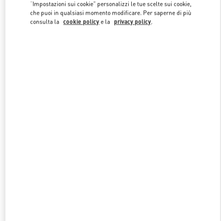
Link Opens in New Tab
“Impostazioni sui cookie” personalizzi le tue scelte sui cookie,
che puoi in qualsiasi momento modificare. Per saperne di più
consulta la
cookie policy
e la
privacy policy
.
SCOPRI DI PIÙ
NUOVI ARRIVI