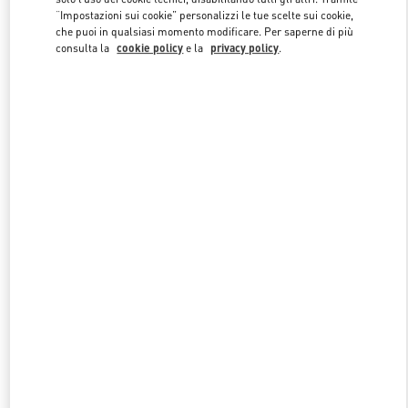
“Impostazioni sui cookie” personalizzi le tue scelte sui cookie,
che puoi in qualsiasi momento modificare. Per saperne di più
consulta la
cookie policy
e la
privacy policy
.
Link Opens in New Tab
SCOPRI DI PIÙ
NUOVI ARRIVI