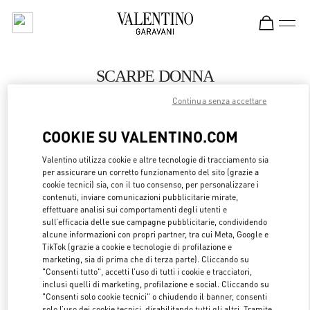
Skip to content
Return to Nav
SCARPE DONNA
Continua senza accettare
Valentino
Barcelona
COOKIE SU VALENTINO.COM
CHIAMA ORA
Valentino utilizza cookie e altre tecnologie di tracciamento sia
per assicurare un corretto funzionamento del sito (grazie a
cookie tecnici) sia, con il tuo consenso, per personalizzare i
MAGGIORI DETTAGLI
contenuti, inviare comunicazioni pubblicitarie mirate,
effettuare analisi sui comportamenti degli utenti e
sull’efficacia delle sue campagne pubblicitarie, condividendo
LINK OPENS 
OTTIENI INDICAZIONI
alcune informazioni con propri partner, tra cui Meta, Google e
TikTok (grazie a cookie e tecnologie di profilazione e
marketing, sia di prima che di terza parte). Cliccando su
"Consenti tutto", accetti l’uso di tutti i cookie e tracciatori,
inclusi quelli di marketing, profilazione e social. Cliccando su
"Consenti solo cookie tecnici" o chiudendo il banner, consenti
solo l’uso dei cookie tecnici, disabilitando tutti gli altri. Tramite