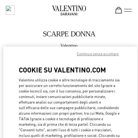
Skip to content
Return to Nav
SCARPE DONNA
Valentino
Madrid El Corte Ingles
Continua senza accettare
COOKIE SU VALENTINO.COM
CHIAMA ORA
Valentino utilizza cookie e altre tecnologie di tracciamento sia
MAGGIORI DETTAGLI
per assicurare un corretto funzionamento del sito (grazie a
cookie tecnici) sia, con il tuo consenso, per personalizzare i
contenuti, inviare comunicazioni pubblicitarie mirate,
LINK OPENS 
OTTIENI INDICAZIONI
effettuare analisi sui comportamenti degli utenti e
sull’efficacia delle sue campagne pubblicitarie, condividendo
alcune informazioni con propri partner, tra cui Meta, Google e
TikTok (grazie a cookie e tecnologie di profilazione e
marketing, sia di prima che di terza parte). Cliccando su
"Consenti tutto", accetti l’uso di tutti i cookie e tracciatori,
inclusi quelli di marketing, profilazione e social. Cliccando su