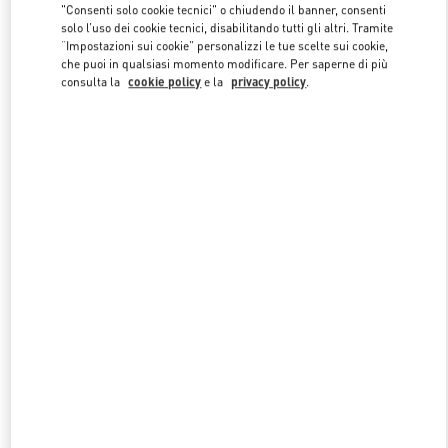
"Consenti solo cookie tecnici" o chiudendo il banner, consenti
solo l’uso dei cookie tecnici, disabilitando tutti gli altri. Tramite
“Impostazioni sui cookie” personalizzi le tue scelte sui cookie,
Link Opens in New Tab
che puoi in qualsiasi momento modificare. Per saperne di più
consulta la
cookie policy
e la
privacy policy
.
SCOPRI DI PIÙ
NUOVI ARRIVI