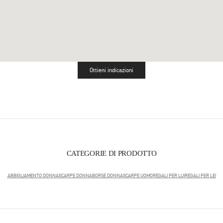
Ottieni indicazioni
Link Opens in New Tab
CATEGORIE DI PRODOTTO
ABBIGLIAMENTO DONNA
SCARPE DONNA
BORSE DONNA
SCARPE UOMO
REGALI PER LUI
REGALI PER LEI