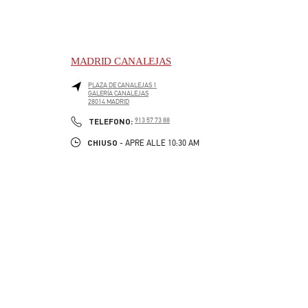
MADRID CANALEJAS
PLAZA DE CANALEJAS 1
GALERÍA CANALEJAS
28014
MADRID
LINK OPENS IN NEW TAB
PHONE
TELEFONO:
913 57 73 88
CHIUSO
- APRE ALLE
10:30 AM