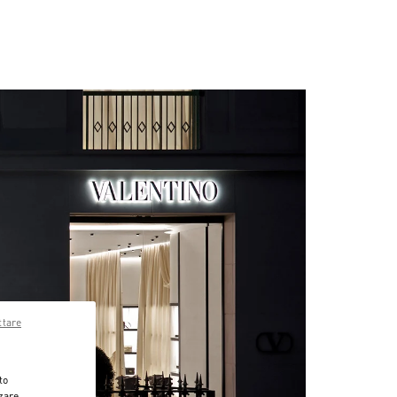
ttare
to
zzare