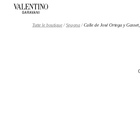
Skip to content
Return to Nav
Tutte le boutique
Spagna
Calle de José Ortega y Gasse