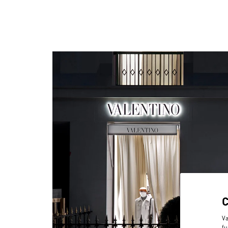
Va
fu