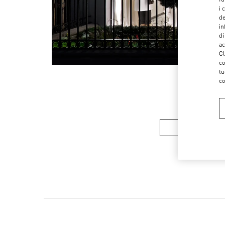
i 
de
in
di
ac
Cl
co
tu
co
COLLEZIONE 