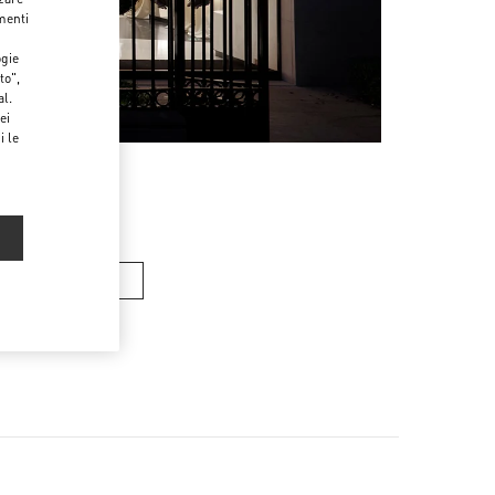
menti
ogie
to",
al.
ei
i le
RSE DONNA