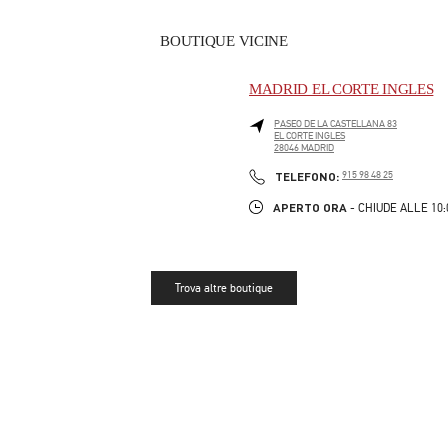
BOUTIQUE VICINE
MADRID EL CORTE INGLES
PASEO DE LA CASTELLANA 83
EL CORTE INGLES
28046
MADRID
LINK OPENS IN NEW TAB
PHONE
TELEFONO:
915 98 48 25
APERTO ORA
- CHIUDE ALLE
10
Trova altre boutique