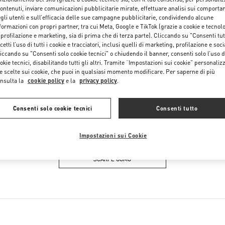
Sabato
11:00 AM
-
8:00 PM
contenuti, inviare comunicazioni pubblicitarie mirate, effettuare analisi sui comporta
gli utenti e sull’efficacia delle sue campagne pubblicitarie, condividendo alcune
formazioni con propri partner, tra cui Meta, Google e TikTok (grazie a cookie e tecnol
 profilazione e marketing, sia di prima che di terza parte). Cliccando su "Consenti tut
cetti l’uso di tutti i cookie e tracciatori, inclusi quelli di marketing, profilazione e soci
iccando su "Consenti solo cookie tecnici" o chiudendo il banner, consenti solo l’uso d
okie tecnici, disabilitando tutti gli altri. Tramite “Impostazioni sui cookie” personalizz
e scelte sui cookie, che puoi in qualsiasi momento modificare. Per saperne di più
nsulta la
cookie policy
e la
privacy policy
.
IN QUESTA BOUTIQUE PUOI TROVARE
Consenti solo cookie tecnici
Consenti tutto
DONNA
SCARPE DONNA
BO
Impostazioni sui Cookie
SCARPE UOMO