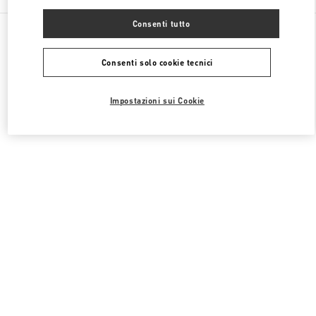
Consenti tutto
Tutte le boutique
Stati Uniti
9700, Collins Avenue
Valentino BORSE DONNA
Consenti solo cookie tecnici
Impostazioni sui Cookie