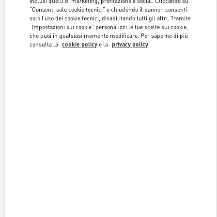
inclusi quelli di marketing, profilazione e social. Cliccando su
"Consenti solo cookie tecnici" o chiudendo il banner, consenti
solo l’uso dei cookie tecnici, disabilitando tutti gli altri. Tramite
“Impostazioni sui cookie” personalizzi le tue scelte sui cookie,
Link Opens in New Tab
che puoi in qualsiasi momento modificare. Per saperne di più
consulta la
cookie policy
e la
privacy policy
.
SCOPRI DI PIÙ
NUOVI ARRIVI