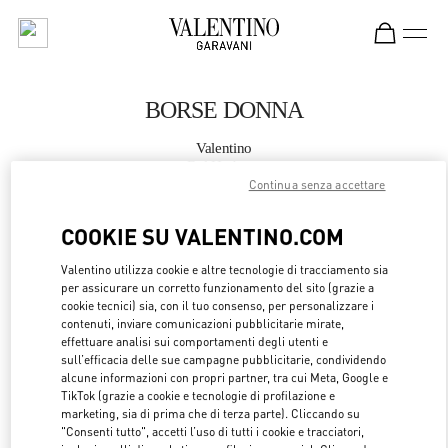
Skip to content
Return to Nav
BORSE DONNA
Valentino
Bal Harbour
Continua senza accettare
CHIAMA ORA
COOKIE SU VALENTINO.COM
Valentino utilizza cookie e altre tecnologie di tracciamento sia
MAGGIORI DETTAGLI
per assicurare un corretto funzionamento del sito (grazie a
cookie tecnici) sia, con il tuo consenso, per personalizzare i
LINK OPENS 
OTTIENI INDICAZIONI
contenuti, inviare comunicazioni pubblicitarie mirate,
effettuare analisi sui comportamenti degli utenti e
sull’efficacia delle sue campagne pubblicitarie, condividendo
alcune informazioni con propri partner, tra cui Meta, Google e
TikTok (grazie a cookie e tecnologie di profilazione e
marketing, sia di prima che di terza parte). Cliccando su
"Consenti tutto", accetti l’uso di tutti i cookie e tracciatori,