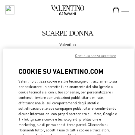
Skip to content
Return to Nav
SCARPE DONNA
Valentino
Bal Harbour
Continua senza accettare
CHIAMA ORA
COOKIE SU VALENTINO.COM
Valentino utilizza cookie e altre tecnologie di tracciamento sia
MAGGIORI DETTAGLI
per assicurare un corretto funzionamento del sito (grazie a
cookie tecnici) sia, con il tuo consenso, per personalizzare i
LINK OPENS 
OTTIENI INDICAZIONI
contenuti, inviare comunicazioni pubblicitarie mirate,
effettuare analisi sui comportamenti degli utenti e
sull’efficacia delle sue campagne pubblicitarie, condividendo
alcune informazioni con propri partner, tra cui Meta, Google e
TikTok (grazie a cookie e tecnologie di profilazione e
marketing, sia di prima che di terza parte). Cliccando su
"Consenti tutto", accetti l’uso di tutti i cookie e tracciatori,