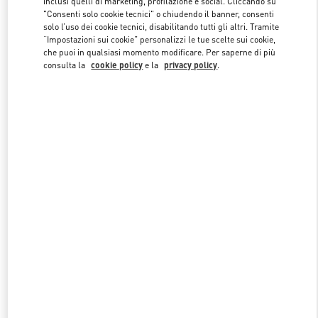
inclusi quelli di marketing, profilazione e social. Cliccando su
"Consenti solo cookie tecnici" o chiudendo il banner, consenti
solo l’uso dei cookie tecnici, disabilitando tutti gli altri. Tramite
“Impostazioni sui cookie” personalizzi le tue scelte sui cookie,
Link Opens in New Tab
che puoi in qualsiasi momento modificare. Per saperne di più
consulta la
cookie policy
e la
privacy policy
.
SCOPRI DI PIÙ
NUOVI ARRIVI