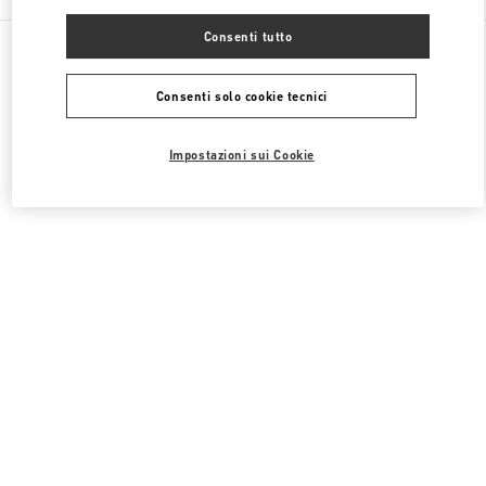
Consenti tutto
Tutte le boutique
Stati Uniti
9700, Collins Avenue
Valentino SCARPE DONNA
Consenti solo cookie tecnici
Impostazioni sui Cookie