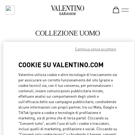
Skip to content
Return to Nav
COLLEZIONE UOMO
Valentino
Continua senza accettare
Highland Park Dallas
COOKIE SU VALENTINO.COM
CHIAMA ORA
Valentino utilizza cookie e altre tecnologie di tracciamento sia
per assicurare un corretto funzionamento del sito (grazie a
MAGGIORI DETTAGLI
cookie tecnici) sia, con il tuo consenso, per personalizzare i
contenuti, inviare comunicazioni pubblicitarie mirate,
effettuare analisi sui comportamenti degli utenti e
LINK OPENS 
OTTIENI INDICAZIONI
sull’efficacia delle sue campagne pubblicitarie, condividendo
alcune informazioni con propri partner, tra cui Meta, Google e
TikTok (grazie a cookie e tecnologie di profilazione e
marketing, sia di prima che di terza parte). Cliccando su
"Consenti tutto", accetti l’uso di tutti i cookie e tracciatori,
inclusi quelli di marketing, profilazione e social. Cliccando su
"Consenti solo cookie tecnici" o chiudendo il banner, consenti