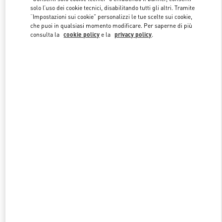
solo l’uso dei cookie tecnici, disabilitando tutti gli altri. Tramite
“Impostazioni sui cookie” personalizzi le tue scelte sui cookie,
che puoi in qualsiasi momento modificare. Per saperne di più
Link Opens in New Tab
consulta la
cookie policy
e la
privacy policy
.
SCOPRI DI PIU'
NUOVI ARRIVI