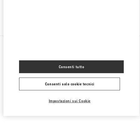
Trova altre boutique
Tutte le boutique
Stati Uniti
9B Highland Park Village
Valentino COLLEZIONE UOMO
Consenti tutto
Consenti solo cookie tecnici
Impostazioni sui Cookie