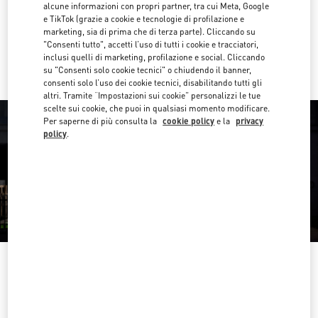
Ottieni indicazioni
alcune informazioni con propri partner, tra cui Meta, Google
Link Opens in New Tab
e TikTok (grazie a cookie e tecnologie di profilazione e
marketing, sia di prima che di terza parte). Cliccando su
Ride there with Uber
"Consenti tutto", accetti l’uso di tutti i cookie e tracciatori,
inclusi quelli di marketing, profilazione e social. Cliccando
su "Consenti solo cookie tecnici" o chiudendo il banner,
consenti solo l’uso dei cookie tecnici, disabilitando tutti gli
altri. Tramite “Impostazioni sui cookie” personalizzi le tue
scelte sui cookie, che puoi in qualsiasi momento modificare.
Per saperne di più consulta la
cookie policy
e la
privacy
policy
.
ORARIO DI APERTURA
Giorno della settimana
Orario d'apertura
Domenica
12:00 PM
-
6:00 PM
Lunedì
10:00 AM
-
7:00 PM