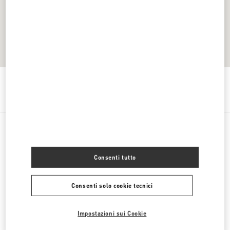
Ottieni indicazioni
Link Opens in New Tab
CATEGORIE DI PRODOTTO
Consenti tutto
ABBIGLIAMENTO DONNA
Consenti solo cookie tecnici
SCARPE DONNA
Impostazioni sui Cookie
BORSE DONNA