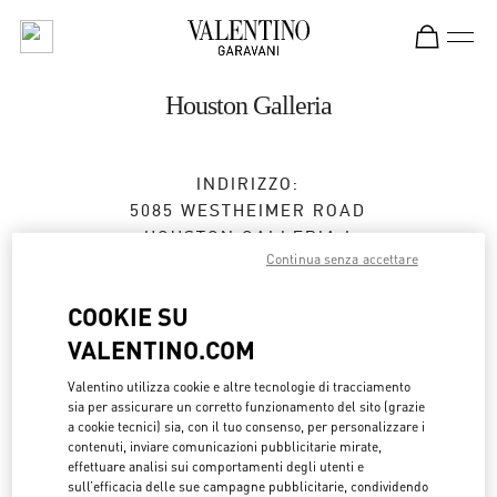
Skip to content
Return to Nav
Houston Galleria
INDIRIZZO:
5085 WESTHEIMER ROAD
HOUSTON GALLERIA I
Continua senza accettare
HOUSTON
,
TX
77056
Aperto ora
- Chiude alle
7:00 PM
COOKIE SU
VALENTINO.COM
Valentino utilizza cookie e altre tecnologie di tracciamento
APPUNTAMENTO IN BOUTIQUE
sia per assicurare un corretto funzionamento del sito (grazie
a cookie tecnici) sia, con il tuo consenso, per personalizzare i
contenuti, inviare comunicazioni pubblicitarie mirate,
(713) 629-7700
effettuare analisi sui comportamenti degli utenti e
sull’efficacia delle sue campagne pubblicitarie, condividendo