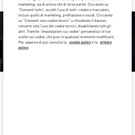
marketing, sia di prima che di terza parte). Cliccando su
"Consenti tutto", accetti l’uso di tutti i cookie e tracciatori,
inclusi quelli di marketing, profilazione e social. Cliccando
su "Consenti solo cookie tecnici" o chiudendo il banner,
consenti solo l’uso dei cookie tecnici, disabilitando tutti gli
altri. Tramite “Impostazioni sui cookie” personalizzi le tue
scelte sui cookie, che puoi in qualsiasi momento modificare.
Per saperne di più consulta la
cookie policy
e la
privacy
policy
.
ORARIO DI APERTURA
Giorno della settimana
Orario d'apertura
Domenica
11:00 AM
-
7:00 PM
Lunedì
10:00 AM
-
9:00 PM
Martedì
10:00 AM
-
9:00 PM
Mercoledì
10:00 AM
-
9:00 PM
Giovedì
10:00 AM
-
9:00 PM
Venerdì
10:00 AM
-
9:00 PM
Sabato
10:00 AM
-
9:00 PM