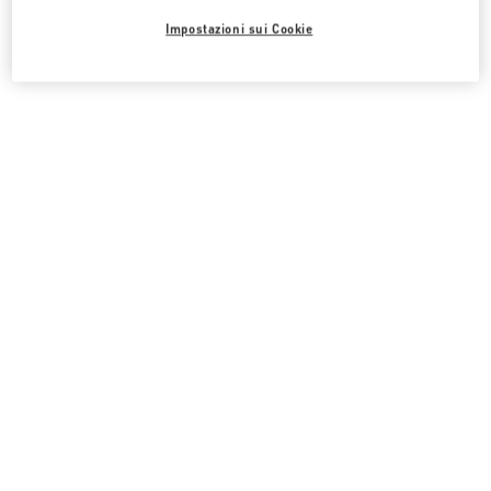
Impostazioni sui Cookie
Tutte le boutique
Canada
650 West 41st Avenue