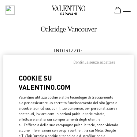
Skip to content
Return to Nav
Oakridge Vancouver
INDIRIZZO:
650 WEST 41ST AVENUE
Continua senza accettare
VANCOUVER
,
BC
V5Z 2M9
COOKIE SU
Chiuso
- Apre alle
10:00 AM
VALENTINO.COM
(604) 332-5554
Valentino utilizza cookie e altre tecnologie di tracciamento
sia per assicurare un corretto funzionamento del sito (grazie
Ottieni indicazioni
a cookie tecnici) sia, con il tuo consenso, per personalizzare i
Link Opens in New Tab
contenuti, inviare comunicazioni pubblicitarie mirate,
effettuare analisi sui comportamenti degli utenti e
Ride there with Uber
sull’efficacia delle sue campagne pubblicitarie, condividendo
alcune informazioni con propri partner, tra cui Meta, Google
e TikTok (grazie a cookie e tecnologie di profilazione e