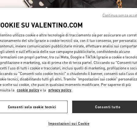
Continua senza acce
COOKIE SU VALENTINO.COM
lentino utilizza cookie e altre tecnologie di tracciamento sia per assicurare un corret
nzionamento del sito (grazie a cookie tecnici) sia, con il tuo consenso, per personali
contenuti, inviare comunicazioni pubblicitarie mirate, effettuare analisi sui comporta
자세히 보기
gli utenti e sull’efficacia delle sue campagne pubblicitarie, condividendo alcune
formazioni con propri partner, tra cui Meta, Google e TikTok (grazie a cookie e tecnol
 profilazione e marketing, sia di prima che di terza parte). Cliccando su "Consenti tut
cetti l’uso di tutti i cookie e tracciatori, inclusi quelli di marketing, profilazione e soci
iccando su "Consenti solo cookie tecnici" o chiudendo il banner, consenti solo l’uso d
okie tecnici, disabilitando tutti gli altri. Tramite “Impostazioni sui cookie” personalizz
NUOVI ARRIVI
e scelte sui cookie, che puoi in qualsiasi momento modificare. Per saperne di più
nsulta la
cookie policy
e la
privacy policy
.
Consenti solo cookie tecnici
Consenti tutto
Impostazioni sui Cookie