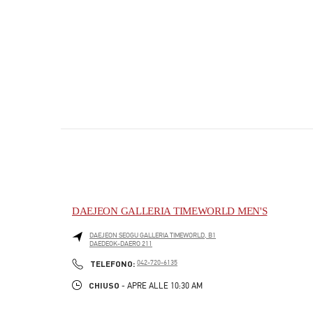
DAEJEON GALLERIA TIMEWORLD MEN'S
DAEJEON
SEOGU
GALLERIA TIMEWORLD, B1
DAEDEOK-DAERO 211
PHONE
TELEFONO:
042-720-6135
CHIUSO
- APRE ALLE
10:30 AM