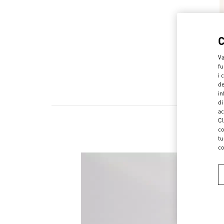
Va
fu
i 
de
in
di
ac
Cl
co
tu
co