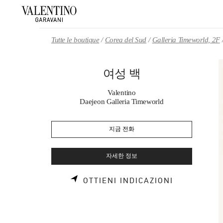
Skip to content
Return to Nav
Tutte le boutique
Corea del Sud
Galleria Timeworld, 2F
여성 백
Valentino
Daejeon Galleria Timeworld
지금 전화
자세한 정보
LINK OPEN
OTTIENI INDICAZIONI