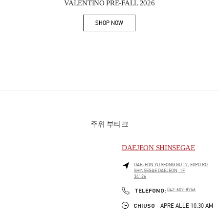
VALENTINO PRE-FALL 2026
SHOP NOW
Link Opens in New Tab
주위 부티크
DAEJEON SHINSEGAE
DAEJEON
YU SEONG GU
17, EXPO RO
SHINSEGAE DAEJEON, 1F
34126
PHONE
TELEFONO:
042-607-8756
CHIUSO
- APRE ALLE
10:30 AM