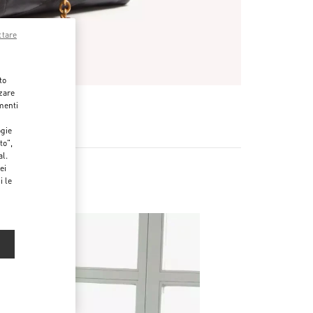
ttare
to
zzare
menti
ogie
to",
al.
ei
i le