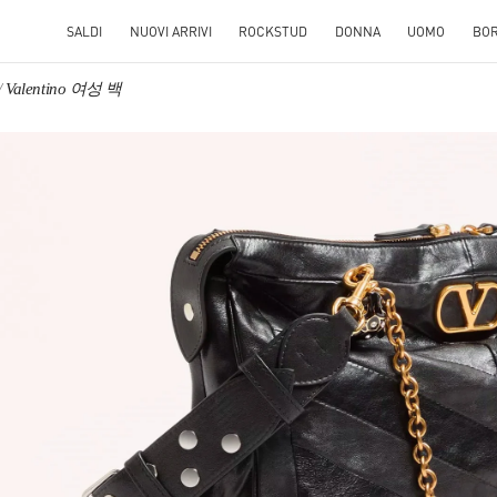
SALDI
NUOVI ARRIVI
ROCKSTUD
DONNA
UOMO
BO
Valentino 여성 백
S IN NEW TAB
Link O