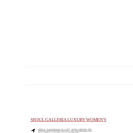
SEOUL GALLERIA LUXURY WOMEN'S
SEOUL
GANGNAM-GU
407, APGUJEONG-RO