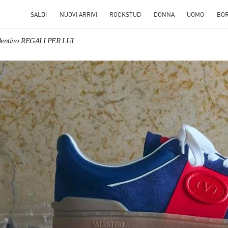
SALDI
NUOVI ARRIVI
ROCKSTUD
DONNA
UOMO
BO
lentino REGALI PER LUI
S IN NEW TAB
Link O