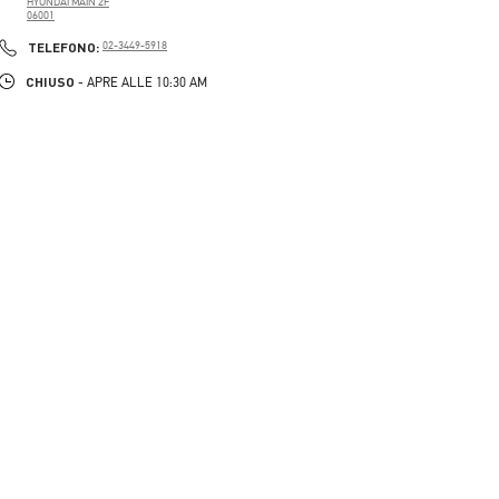
HYUNDAI MAIN 2F
06001
PHONE
TELEFONO:
02-3449-5918
CHIUSO
- APRE ALLE
10:30 AM