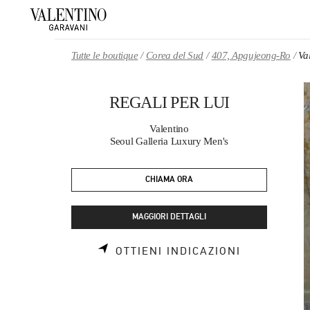
Skip to content
Return to Nav
Tutte le boutique
Corea del Sud
407, Apgujeong-Ro
Va
REGALI PER LUI
Valentino
Seoul Galleria Luxury Men's
CHIAMA ORA
MAGGIORI DETTAGLI
LINK OPEN
OTTIENI INDICAZIONI