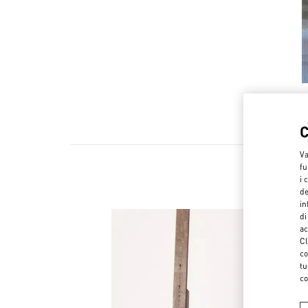
Va
fu
i 
de
in
di
ac
Cl
co
tu
co