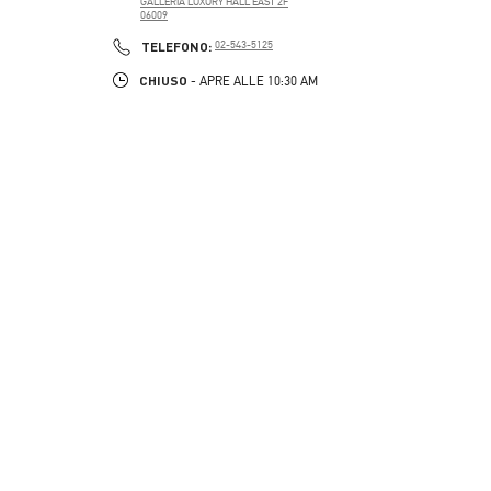
GALLERIA LUXURY HALL EAST 2F
06009
PHONE
TELEFONO:
02-543-5125
CHIUSO
- APRE ALLE
10:30 AM