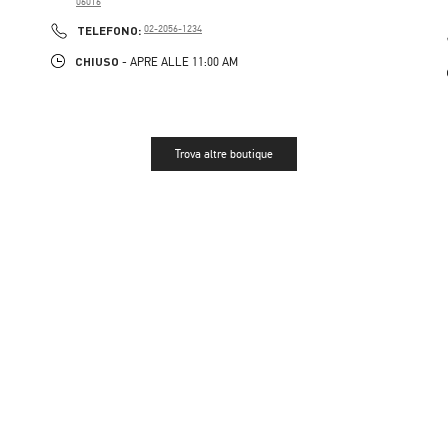
06016
PHONE
TELEFONO:
02-2056-1234
CHIUSO
- APRE ALLE
11:00 AM
Trova altre boutique