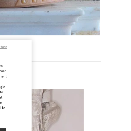
ttare
to
zzare
menti
ogie
to",
al.
ei
i le