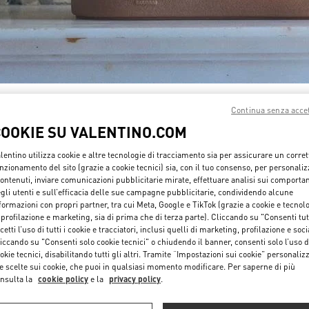
SCOPRI DI PIÙ
Continua senza acce
COOKIE SU VALENTINO.COM
lentino utilizza cookie e altre tecnologie di tracciamento sia per assicurare un corret
nzionamento del sito (grazie a cookie tecnici) sia, con il tuo consenso, per personali
contenuti, inviare comunicazioni pubblicitarie mirate, effettuare analisi sui comporta
NUOVI ARRIVI
gli utenti e sull’efficacia delle sue campagne pubblicitarie, condividendo alcune
formazioni con propri partner, tra cui Meta, Google e TikTok (grazie a cookie e tecnol
 profilazione e marketing, sia di prima che di terza parte). Cliccando su "Consenti tut
cetti l’uso di tutti i cookie e tracciatori, inclusi quelli di marketing, profilazione e soci
iccando su "Consenti solo cookie tecnici" o chiudendo il banner, consenti solo l’uso d
okie tecnici, disabilitando tutti gli altri. Tramite “Impostazioni sui cookie” personalizz
e scelte sui cookie, che puoi in qualsiasi momento modificare. Per saperne di più
nsulta la
cookie policy
e la
privacy policy
.