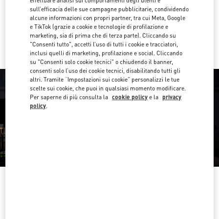
effettuare analisi sui comportamenti degli utenti e
Ottieni indicazioni
Link Opens in New Tab
sull’efficacia delle sue campagne pubblicitarie, condividendo
alcune informazioni con propri partner, tra cui Meta, Google
e TikTok (grazie a cookie e tecnologie di profilazione e
Ride there with Uber
marketing, sia di prima che di terza parte). Cliccando su
"Consenti tutto", accetti l’uso di tutti i cookie e tracciatori,
inclusi quelli di marketing, profilazione e social. Cliccando
su "Consenti solo cookie tecnici" o chiudendo il banner,
consenti solo l’uso dei cookie tecnici, disabilitando tutti gli
altri. Tramite “Impostazioni sui cookie” personalizzi le tue
scelte sui cookie, che puoi in qualsiasi momento modificare.
Per saperne di più consulta la
cookie policy
e la
privacy
policy
.
ORARIO DI APERTURA
Giorno della settimana
Orario d'apertura
Domenica
10:30 AM
-
8:30 PM
Lunedì
10:00 AM
-
8:00 PM