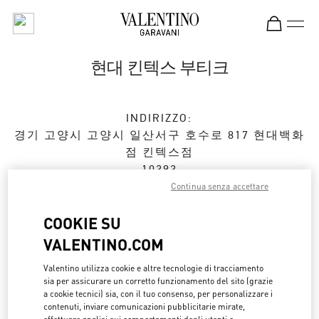
Skip to content
Return to Nav
현대 킨텍스 부티크
INDIRIZZO:
경기 고양시
고양시
일산서구
호수로 817 현대백화
점 킨텍스점
10393
Continua senza accettare
Chiuso
- Apre alle
10:00 AM
COOKIE SU
VALENTINO.COM
APPUNTAMENTO IN BOUTIQUE
Valentino utilizza cookie e altre tecnologie di tracciamento
sia per assicurare un corretto funzionamento del sito (grazie
031-822-3130
a cookie tecnici) sia, con il tuo consenso, per personalizzare i
contenuti, inviare comunicazioni pubblicitarie mirate,