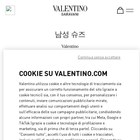
Skip to content
Return to Nav
남성 슈즈
Valentino
SEOUL THE HYUNDAI
Continua senza accettare
지금 전화
COOKIE SU VALENTINO.COM
Valentino utilizza cookie e altre tecnologie di tracciamento sia
자세한 정보
per assicurare un corretto funzionamento del sito (grazie a
cookie tecnici) sia, con il tuo consenso, per personalizzare i
LINK OPENS 
contenuti, inviare comunicazioni pubblicitarie mirate,
OTTIENI INDICAZIONI
effettuare analisi sui comportamenti degli utenti e
sull’efficacia delle sue campagne pubblicitarie, condividendo
alcune informazioni con propri partner, tra cui Meta, Google e
TikTok (grazie a cookie e tecnologie di profilazione e
marketing, sia di prima che di terza parte). Cliccando su
"Consenti tutto", accetti l’uso di tutti i cookie e tracciatori,
inclusi quelli di marketing, profilazione e social. Cliccando su