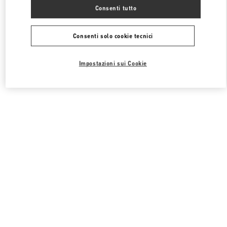
Tutte le boutique
Corea del Sud
108, Yeoui-daero
Consenti tutto
Valentino 남성 슈즈
Consenti solo cookie tecnici
Impostazioni sui Cookie