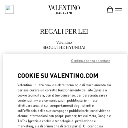
Skip to content
Return to Nav
REGALI PER LEI
Valentino
SEOUL THE HYUNDAI
Continua senza accettare
CHIAMA ORA
COOKIE SU VALENTINO.COM
MAGGIORI DETTAGLI
Valentino utilizza cookie e altre tecnologie di tracciamento sia
per assicurare un corretto funzionamento del sito (grazie a
LINK OPENS 
OTTIENI INDICAZIONI
cookie tecnici) sia, con il tuo consenso, per personalizzare i
contenuti, inviare comunicazioni pubblicitarie mirate,
effettuare analisi sui comportamenti degli utenti e
sull’efficacia delle sue campagne pubblicitarie, condividendo
alcune informazioni con propri partner, tra cui Meta, Google e
TikTok (grazie a cookie e tecnologie di profilazione e
marketing, sia di prima che di terza parte). Cliccando su